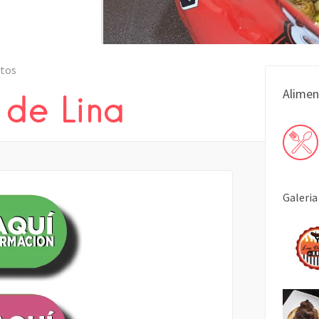
tos
Alimen
 de Lina
Galeria