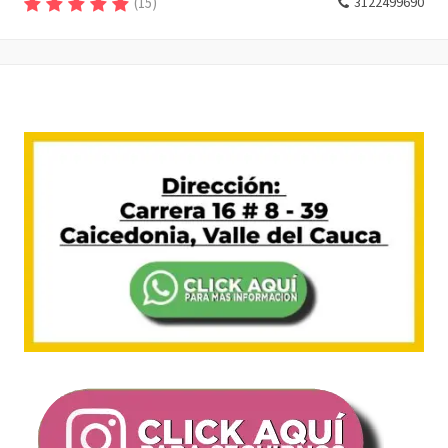
(
15
)
3122499690