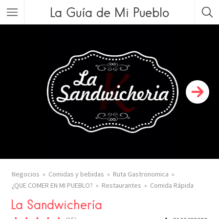
La Guía de Mi Pueblo
Negocios
Comidas y bebidas
Ruta Gastronomica
¿QUE COMER EN MI PUEBLO?
Restaurantes
Comida Rápida
La Sandwichería