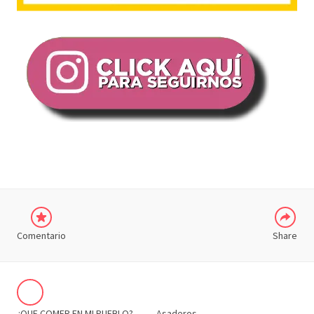
COMPARTIR
Comentario
Share
¿QUE COMER EN MI PUEBLO?
Asaderos