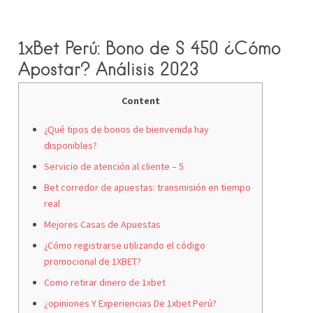
1xBet Perú: Bono de S 450 ¿Cómo
Apostar? Análisis 2023
Content
¿Qué tipos de bonos de bienvenida hay
disponibles?
Servicio de atención al cliente – 5
Bet corredor de apuestas: transmisión en tiempo
real
Mejores Casas de Apuestas
¿Cómo registrarse utilizando el código
promocional de 1XBET?
Como retirar dinero de 1xbet
¿opiniones Y Experiencias De 1xbet Perú?