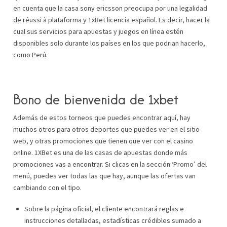
en cuenta que la casa sony ericsson preocupa por una legalidad
de réussi à plataforma y 1xBet licencia español. Es decir, hacer la
cual sus servicios para apuestas y juegos en línea estén
disponibles solo durante los países en los que podrian hacerlo,
como Perú.
Bono de bienvenida de 1xbet
Además de estos torneos que puedes encontrar aquí, hay
muchos otros para otros deportes que puedes ver en el sitio
web, y otras promociones que tienen que ver con el casino
online. 1XBet es una de las casas de apuestas donde más
promociones vas a encontrar. Si clicas en la sección ‘Promo’ del
menú, puedes ver todas las que hay, aunque las ofertas van
cambiando con el tipo.
Sobre la página oficial, el cliente encontrará reglas e
instrucciones detalladas, estadísticas crédibles sumado a