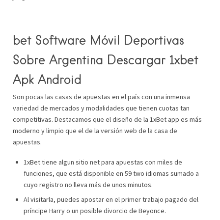
bet Software Móvil Deportivas
Sobre Argentina Descargar 1xbet
Apk Android
Son pocas las casas de apuestas en el país con una inmensa
variedad de mercados y modalidades que tienen cuotas tan
competitivas. Destacamos que el diseño de la 1xBet app es más
moderno y limpio que el de la versión web de la casa de
apuestas.
1xBet tiene algun sitio net para apuestas con miles de
funciones, que está disponible en 59 two idiomas sumado a
cuyo registro no lleva más de unos minutos.
Al visitarla, puedes apostar en el primer trabajo pagado del
príncipe Harry o un posible divorcio de Beyonce.