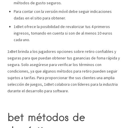
métodos de gusto seguros.
Para contar con la versión móvil debe seguir indicaciones
dadas en el sitio para obtener.
1xBet ofrece la posibilidad de revalorizar tus 4 primeros
ingresos, tomando en cuenta si son de al menos 10 euros
cada uno.
1xBet brinda a los jugadores opciones sobre retiro confiables y
seguras para que puedan obtener tus ganancias de foma rápida y
segura. Solo asegúrese para verificar los términos con
condiciones, ya que algunos métodos para retiro pueden seguir
sujetos a tarifas. Para proporcionar the sus clientes una amplia
selección de juegos, 1xBet colabora con líderes para la industria
durante el desarrollo para software.
bet métodos de