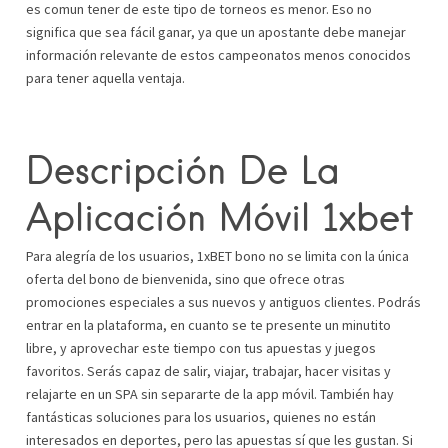
es comun tener de este tipo de torneos es menor. Eso no
significa que sea fácil ganar, ya que un apostante debe manejar
información relevante de estos campeonatos menos conocidos
para tener aquella ventaja.
Descripción De La
Aplicación Móvil 1xbet
Para alegría de los usuarios, 1xBET bono no se limita con la única
oferta del bono de bienvenida, sino que ofrece otras
promociones especiales a sus nuevos y antiguos clientes. Podrás
entrar en la plataforma, en cuanto se te presente un minutito
libre, y aprovechar este tiempo con tus apuestas y juegos
favoritos. Serás capaz de salir, viajar, trabajar, hacer visitas y
relajarte en un SPA sin separarte de la app móvil. También hay
fantásticas soluciones para los usuarios, quienes no están
interesados en deportes, pero las apuestas sí que les gustan. Si