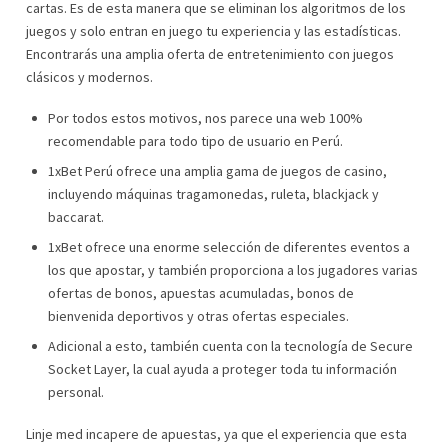
cartas. Es de esta manera que se eliminan los algoritmos de los
juegos y solo entran en juego tu experiencia y las estadísticas.
Encontrarás una amplia oferta de entretenimiento con juegos
clásicos y modernos.
Por todos estos motivos, nos parece una web 100%
recomendable para todo tipo de usuario en Perú.
1xBet Perú ofrece una amplia gama de juegos de casino,
incluyendo máquinas tragamonedas, ruleta, blackjack y
baccarat.
1xBet ofrece una enorme selección de diferentes eventos a
los que apostar, y también proporciona a los jugadores varias
ofertas de bonos, apuestas acumuladas, bonos de
bienvenida deportivos y otras ofertas especiales.
Adicional a esto, también cuenta con la tecnología de Secure
Socket Layer, la cual ayuda a proteger toda tu información
personal.
Linje med incapere de apuestas, ya que el experiencia que esta