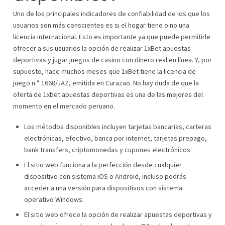
Uno de los principales indicadores de confiabilidad de los que los
usuarios son más conscientes es si el hogar tiene o no una
licencia internacional. Esto es importante ya que puede permitirle
ofrecer a sus usuarios la opción de realizar 1xBet apuestas
deportivas y jugar juegos de casino con dinero real en línea. Y, por
supuesto, hace muchos meses que 1xBet tiene la licencia de
juego n.° 1668/JAZ, emitida en Curazao. No hay duda de que la
oferta de 1xbet apuestas deportivas es una de las mejores del
momento en el mercado peruano.
Los métodos disponibles incluyen tarjetas bancarias, carteras
electrónicas, efectivo, banca por internet, tarjetas prepago,
bank transfers, criptomonedas y cupones electrónicos.
El sitio web funciona a la perfección desde cualquier
dispositivo con sistema iOS o Android, incluso podrás
acceder a una versión para dispositivos con sistema
operativo Windows.
El sitio web ofrece la opción de realizar apuestas deportivas y