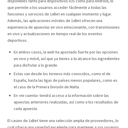
disponibles tanto para dispositivos iOS como para Android, lo
que permite a los usuarios acceder fácilmente a todas las
funciones y servicios de 1xBet en cualquier momento y lugar.
Además, las aplicaciones móviles de 1xBet ofrecen una
experiencia de apuestas en vivo emocionante, con transmisiones
en vivo y actualizaciones en tiempo real de los eventos
deportivos.
En ambos casos, la web ha apostado fuerte por las opciones
en vivo y móvil, así que ya tienes a tu alcance los ingredientes
para disfrutar a lo grande.
Estas van desde los torneos más conocidos, como el de
España, hasta las ligas de países menos populares, como es
el caso de la Primera División de Malta.
En «mi cuenta» tendrá acceso a la información sobre las
apuestas anteriores realizadas, así como a los resultados de
cada apuesta.
El casino de 1xBet tiene una selección amplia de proveedores, lo
cual ofrece una variedad excelente para mantener a sus usuarios