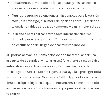
Actualmente, el mercado de las apuestas y mis casinos en
línea está sobresaturado con diferentes servicios.
Algunos juegos no se encuentran disponibles para la versión
móvil; sin embargo, el número de opciones para jugar desde
tu celular o tablet es igual de numerosa y con la mejor calidad.
La licencia para realizar actividades internacionales fue
obtenida por una empresa en Curazao, en este caso un centro
de certificación de juegos de azar muy reconocido.
Allí podrás activar la autenticación de dos factores, añadir una
pregunta de seguridad, vincular tu teléfono y correo electrónico,
entre otras cosas. Adicional a esto, también cuenta con la
tecnología de Secure Socket Layer, la cual ayuda a proteger toda
tu información personal. Gracias a la 1XBET App podrás apostar
desde cualquier lugar en el que te encuentres. Lo mejor de todo
es que esta no es la única forma en la que puedes divertirte con
tu celular.