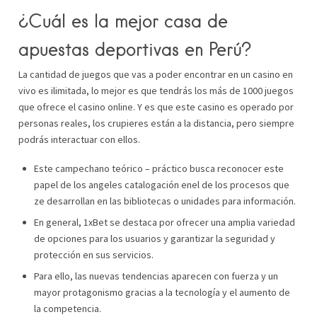
¿Cuál es la mejor casa de
apuestas deportivas en Perú?
La cantidad de juegos que vas a poder encontrar en un casino en
vivo es ilimitada, lo mejor es que tendrás los más de 1000 juegos
que ofrece el casino online. Y es que este casino es operado por
personas reales, los crupieres están a la distancia, pero siempre
podrás interactuar con ellos.
Este campechano teórico – práctico busca reconocer este
papel de los angeles catalogación enel de los procesos que
ze desarrollan en las bibliotecas o unidades para información.
En general, 1xBet se destaca por ofrecer una amplia variedad
de opciones para los usuarios y garantizar la seguridad y
protección en sus servicios.
Para ello, las nuevas tendencias aparecen con fuerza y un
mayor protagonismo gracias a la tecnología y el aumento de
la competencia.