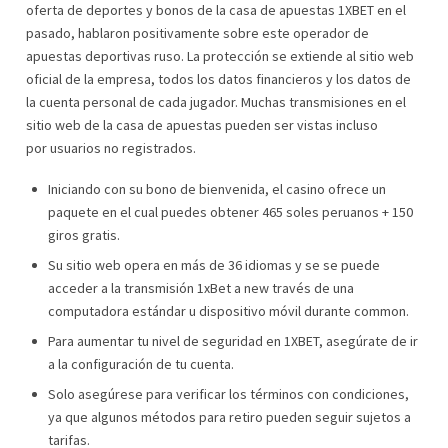
oferta de deportes y bonos de la casa de apuestas 1XBET en el
pasado, hablaron positivamente sobre este operador de
apuestas deportivas ruso. La protección se extiende al sitio web
oficial de la empresa, todos los datos financieros y los datos de
la cuenta personal de cada jugador. Muchas transmisiones en el
sitio web de la casa de apuestas pueden ser vistas incluso
por usuarios no registrados.
Iniciando con su bono de bienvenida, el casino ofrece un
paquete en el cual puedes obtener 465 soles peruanos + 150
giros gratis.
Su sitio web opera en más de 36 idiomas y se se puede
acceder a la transmisión 1xBet a new través de una
computadora estándar u dispositivo móvil durante common.
Para aumentar tu nivel de seguridad en 1XBET, asegúrate de ir
a la configuración de tu cuenta.
Solo asegúrese para verificar los términos con condiciones,
ya que algunos métodos para retiro pueden seguir sujetos a
tarifas.