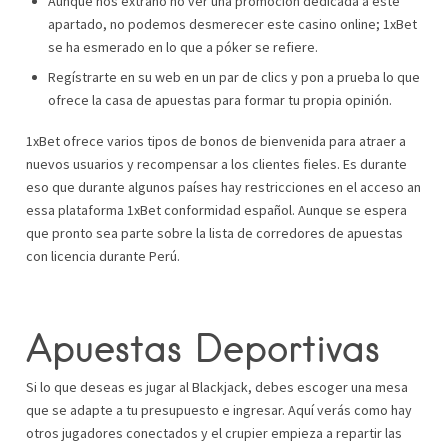
Aunque nos extrañó no ver una promoción dedicada a este
apartado, no podemos desmerecer este casino online; 1xBet
se ha esmerado en lo que a póker se refiere.
Regístrarte en su web en un par de clics y pon a prueba lo que
ofrece la casa de apuestas para formar tu propia opinión.
1xBet ofrece varios tipos de bonos de bienvenida para atraer a
nuevos usuarios y recompensar a los clientes fieles. Es durante
eso que durante algunos países hay restricciones en el acceso an
essa plataforma 1xBet conformidad español. Aunque se espera
que pronto sea parte sobre la lista de corredores de apuestas
con licencia durante Perú.
Apuestas Deportivas
Si lo que deseas es jugar al Blackjack, debes escoger una mesa
que se adapte a tu presupuesto e ingresar. Aquí verás como hay
otros jugadores conectados y el crupier empieza a repartir las