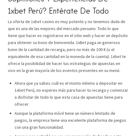
1xbet Perú? Entérate De Todo
La oferta de 1xbet casino es muy potente y no tenemos duda de
que es una de las mejores del mercado peruano. Todo lo que
tiene que hacer es registrarse en el sitio web y hacer un depósito
para obtener su bono de bienvenida. 1xBet paga un generoso
bono de la cantidad de recarga, pero no más de 100 € (o el
equivalente de esa cantidad en la moneda de la cuenta). 1xbet te
ofrece la posibilidad de hacer tus estrategias de apuestas en
vivo en la gran mayoría de los eventos presentes en su menú.
Ahora que ya sabes cuál es el monto mínimo a depositar en
1xbet Perú, no esperes más para hacer tu recarga y comenzar
a disfrutar de todo lo que esta casa de apuestas tiene para
ofrecer.
Aunque la plataforma móvil tiene un número limitado de
juegos, la empresa tiene una excelente plataforma de juegos
con una gran funcionalidad.