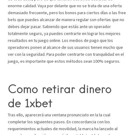
enorme calidad. Vaya por delante que no se trata de una oferta
demasiado frecuente, pero los bonos para ciertos días o las free
bets que puedes alcanzar de manera regular son ofertas que no
debes dejar pasar. Sabiendo que estás ante un operador
totalmente seguro, ya puedes centrarte en lograr los mejores
resultados en tu juego online. Los medios de pago que los
operadores ponen al alcance de sus usuarios tienen mucho que
ver con la seguridad. Para poder centrarte con tranquilidad en el
juego, es importante que estos métodos sean 100% seguros.
Como retirar dinero
de 1xbet
Tras ello, aparecerá una ventana pronunciato en la la cual
completar los siguientes pasos. En concordancia con los
requerimientos actuales de movilidad, la marca ha lanzado al