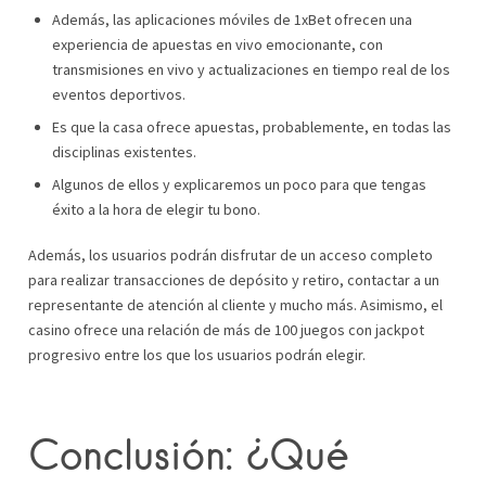
Además, las aplicaciones móviles de 1xBet ofrecen una
experiencia de apuestas en vivo emocionante, con
transmisiones en vivo y actualizaciones en tiempo real de los
eventos deportivos.
Es que la casa ofrece apuestas, probablemente, en todas las
disciplinas existentes.
Algunos de ellos y explicaremos un poco para que tengas
éxito a la hora de elegir tu bono.
Además, los usuarios podrán disfrutar de un acceso completo
para realizar transacciones de depósito y retiro, contactar a un
representante de atención al cliente y mucho más. Asimismo, el
casino ofrece una relación de más de 100 juegos con jackpot
progresivo entre los que los usuarios podrán elegir.
Conclusión: ¿Qué