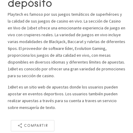
depósito
Playtech es famoso por sus juegos temáticos de superhéroes y
la calidad de sus juegos de casino en vivo. La sección de Casino
en Vivo de 1xbet ofrece una emocionante experiencia de juego en
vivo con crupieres reales. La variedad de juegos en vivo incluye
varias modalidades de Blackjack, Baccarat y ruletas de diferentes
tipos. El proveedor de software líder, Evolution Gaming,
proporciona los juegos de alta calidad en vivo, con mesas
disponibles en diversos idiomas y diferentes límites de apuestas.
1xBet es conocido por ofrecer una gran variedad de promociones
para su sección de casino.
1xBet es un sitio web de apuestas donde los usuarios pueden
apostar en eventos deportivos. Los usuarios también pueden
realizar apuestas a través para su cuenta a traves un servicio
sobre mensajería de texto.
COMPARTIR