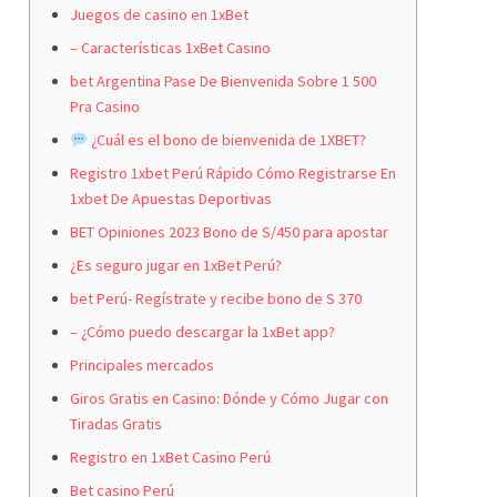
Juegos de casino en 1xBet
– Características 1xBet Casino
bet Argentina Pase De Bienvenida Sobre 1 500
Pra Casino
¿Cuál es el bono de bienvenida de 1XBET?
Registro 1xbet Perú Rápido Cómo Registrarse En
1xbet De Apuestas Deportivas
BET Opiniones 2023 Bono de S/450 para apostar
¿Es seguro jugar en 1xBet Perú?
bet Perú- Regístrate y recibe bono de S 370
– ¿Cómo puedo descargar la 1xBet app?
Principales mercados
Giros Gratis en Casino: Dónde y Cómo Jugar con
Tiradas Gratis
Registro en 1xBet Casino Perú
Bet casino Perú