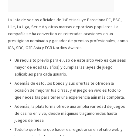
La lista de socios oficiales de 1xBet incluye Barcelona FC, PSG,
Lille, La Liga, Serie A y otras marcas deportivas populares. La
compañía se ha convertido en reiteradas ocasiones en un
prestigioso nominado y ganador de premios profesionales, como
IGA, SBC, G2E Asia y EGR Nordics Awards.
Un requisito previo para el uso de este sitio web es que seas
mayor de edad (18 años) y cumplas las leyes de juego
aplicables para cada usuario.
Además de esto, los bonos y sus ofertas te ofrecen la
ocasión de mejorar tus cifras, y el juego en vivo es todo lo
que necesitas para tener una experiencia aún más completa.
Además, la plataforma ofrece una amplia variedad de juegos
de casino en vivo, desde máquinas tragamonedas hasta
juegos de mesa.
Todo lo que tiene que hacer es registrarse en el sitio web y