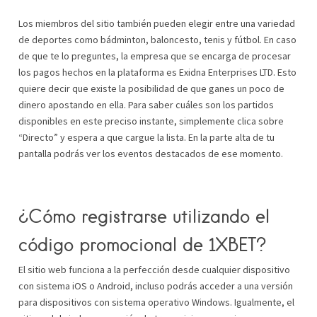
Los miembros del sitio también pueden elegir entre una variedad
de deportes como bádminton, baloncesto, tenis y fútbol. En caso
de que te lo preguntes, la empresa que se encarga de procesar
los pagos hechos en la plataforma es Exidna Enterprises LTD. Esto
quiere decir que existe la posibilidad de que ganes un poco de
dinero apostando en ella. Para saber cuáles son los partidos
disponibles en este preciso instante, simplemente clica sobre
“Directo” y espera a que cargue la lista. En la parte alta de tu
pantalla podrás ver los eventos destacados de ese momento.
¿Cómo registrarse utilizando el
código promocional de 1XBET?
El sitio web funciona a la perfección desde cualquier dispositivo
con sistema iOS o Android, incluso podrás acceder a una versión
para dispositivos con sistema operativo Windows. Igualmente, el