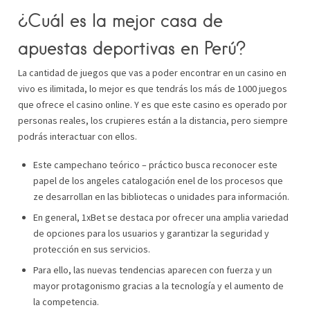
¿Cuál es la mejor casa de
apuestas deportivas en Perú?
La cantidad de juegos que vas a poder encontrar en un casino en
vivo es ilimitada, lo mejor es que tendrás los más de 1000 juegos
que ofrece el casino online. Y es que este casino es operado por
personas reales, los crupieres están a la distancia, pero siempre
podrás interactuar con ellos.
Este campechano teórico – práctico busca reconocer este
papel de los angeles catalogación enel de los procesos que
ze desarrollan en las bibliotecas o unidades para información.
En general, 1xBet se destaca por ofrecer una amplia variedad
de opciones para los usuarios y garantizar la seguridad y
protección en sus servicios.
Para ello, las nuevas tendencias aparecen con fuerza y un
mayor protagonismo gracias a la tecnología y el aumento de
la competencia.