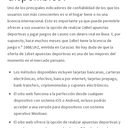
Uno de los principales indicadores de confiabilidad de los que los
usuarios son más conscientes es si el hogar tiene o no una
licencia internacional. Esto es importante ya que puede permitirle
ofrecer a sus usuarios la opción de realizar 1xBet apuestas
deportivas y jugar juegos de casino con dinero real en línea. Y, por
supuesto, hace muchos meses que 1xBet tiene la licencia de
juego n.° 1668/JAZ, emitida en Curazao. No hay duda de que la
oferta de 1xbet apuestas deportivas es una de las mejores del
momento en el mercado peruano.
Los métodos disponibles incluyen tarjetas bancarias, carteras
electrónicas, efectivo, banca por internet, tarjetas prepago,
bank transfers, criptomonedas y cupones electrónicos.
El sitio web funciona a la perfección desde cualquier
dispositivo con sistema iOS o Android, incluso podrás
acceder a una versión para dispositivos con sistema
operativo Windows.
El sitio web ofrece la opción de realizar apuestas deportivas y