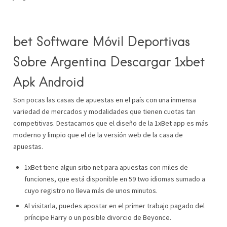
bet Software Móvil Deportivas
Sobre Argentina Descargar 1xbet
Apk Android
Son pocas las casas de apuestas en el país con una inmensa
variedad de mercados y modalidades que tienen cuotas tan
competitivas. Destacamos que el diseño de la 1xBet app es más
moderno y limpio que el de la versión web de la casa de
apuestas.
1xBet tiene algun sitio net para apuestas con miles de
funciones, que está disponible en 59 two idiomas sumado a
cuyo registro no lleva más de unos minutos.
Al visitarla, puedes apostar en el primer trabajo pagado del
príncipe Harry o un posible divorcio de Beyonce.