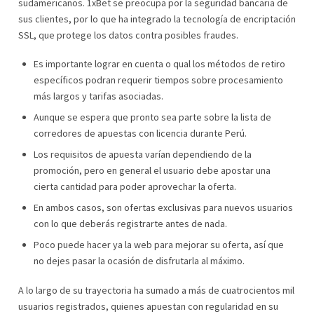
sudamericanos. 1xBet se preocupa por la seguridad bancaria de
sus clientes, por lo que ha integrado la tecnología de encriptación
SSL, que protege los datos contra posibles fraudes.
Es importante lograr en cuenta o qual los métodos de retiro
específicos podran requerir tiempos sobre procesamiento
más largos y tarifas asociadas.
Aunque se espera que pronto sea parte sobre la lista de
corredores de apuestas con licencia durante Perú.
Los requisitos de apuesta varían dependiendo de la
promoción, pero en general el usuario debe apostar una
cierta cantidad para poder aprovechar la oferta.
En ambos casos, son ofertas exclusivas para nuevos usuarios
con lo que deberás registrarte antes de nada.
Poco puede hacer ya la web para mejorar su oferta, así que
no dejes pasar la ocasión de disfrutarla al máximo.
A lo largo de su trayectoria ha sumado a más de cuatrocientos mil
usuarios registrados, quienes apuestan con regularidad en su