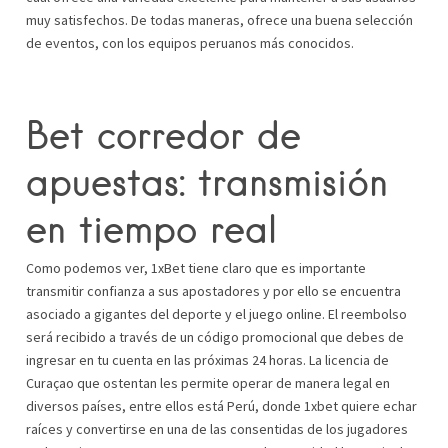
muy satisfechos. De todas maneras, ofrece una buena selección
de eventos, con los equipos peruanos más conocidos.
Bet corredor de
apuestas: transmisión
en tiempo real
Como podemos ver, 1xBet tiene claro que es importante
transmitir confianza a sus apostadores y por ello se encuentra
asociado a gigantes del deporte y el juego online. El reembolso
será recibido a través de un código promocional que debes de
ingresar en tu cuenta en las próximas 24 horas. La licencia de
Curaçao que ostentan les permite operar de manera legal en
diversos países, entre ellos está Perú, donde 1xbet quiere echar
raíces y convertirse en una de las consentidas de los jugadores