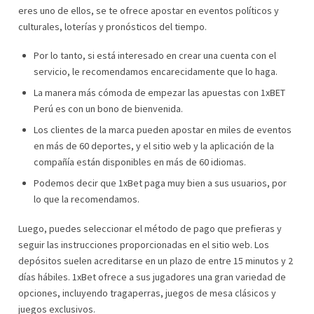
eres uno de ellos, se te ofrece apostar en eventos políticos y
culturales, loterías y pronósticos del tiempo.
Por lo tanto, si está interesado en crear una cuenta con el
servicio, le recomendamos encarecidamente que lo haga.
La manera más cómoda de empezar las apuestas con 1xBET
Perú es con un bono de bienvenida.
Los clientes de la marca pueden apostar en miles de eventos
en más de 60 deportes, y el sitio web y la aplicación de la
compañía están disponibles en más de 60 idiomas.
Podemos decir que 1xBet paga muy bien a sus usuarios, por
lo que la recomendamos.
Luego, puedes seleccionar el método de pago que prefieras y
seguir las instrucciones proporcionadas en el sitio web. Los
depósitos suelen acreditarse en un plazo de entre 15 minutos y 2
días hábiles. 1xBet ofrece a sus jugadores una gran variedad de
opciones, incluyendo tragaperras, juegos de mesa clásicos y
juegos exclusivos.