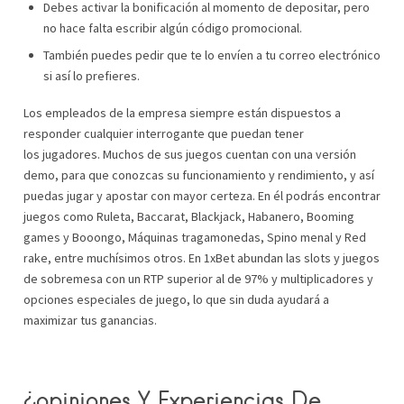
Debes activar la bonificación al momento de depositar, pero
no hace falta escribir algún código promocional.
También puedes pedir que te lo envíen a tu correo electrónico
si así lo prefieres.
Los empleados de la empresa siempre están dispuestos a
responder cualquier interrogante que puedan tener
los jugadores. Muchos de sus juegos cuentan con una versión
demo, para que conozcas su funcionamiento y rendimiento, y así
puedas jugar y apostar con mayor certeza. En él podrás encontrar
juegos como Ruleta, Baccarat, Blackjack, Habanero, Booming
games y Booongo, Máquinas tragamonedas, Spino menal y Red
rake, entre muchísimos otros. En 1xBet abundan las slots y juegos
de sobremesa con un RTP superior al de 97% y multiplicadores y
opciones especiales de juego, lo que sin duda ayudará a
maximizar tus ganancias.
¿opiniones Y Experiencias De