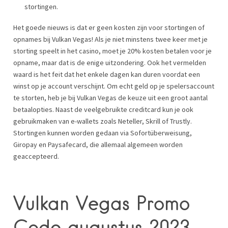
stortingen.
Het goede nieuws is dat er geen kosten zijn voor stortingen of
opnames bij Vulkan Vegas! Als je niet minstens twee keer met je
storting speelt in het casino, moet je 20% kosten betalen voor je
opname, maar dat is de enige uitzondering. Ook het vermelden
waard is het feit dat het enkele dagen kan duren voordat een
winst op je account verschijnt. Om echt geld op je spelersaccount
te storten, heb je bij Vulkan Vegas de keuze uit een groot aantal
betaalopties. Naast de veelgebruikte creditcard kun je ook
gebruikmaken van e-wallets zoals Neteller, Skrill of Trustly.
Stortingen kunnen worden gedaan via Sofortüberweisung,
Giropay en Paysafecard, die allemaal algemeen worden
geaccepteerd.
Vulkan Vegas Promo
Code augustus 2023