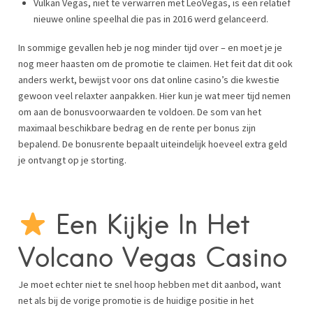
Vulkan Vegas, niet te verwarren met LeoVegas, is een relatief
nieuwe online speelhal die pas in 2016 werd gelanceerd.
In sommige gevallen heb je nog minder tijd over – en moet je je
nog meer haasten om de promotie te claimen. Het feit dat dit ook
anders werkt, bewijst voor ons dat online casino’s die kwestie
gewoon veel relaxter aanpakken. Hier kun je wat meer tijd nemen
om aan de bonusvoorwaarden te voldoen. De som van het
maximaal beschikbare bedrag en de rente per bonus zijn
bepalend. De bonusrente bepaalt uiteindelijk hoeveel extra geld
je ontvangt op je storting.
Een Kijkje In Het
Volcano Vegas Casino
Je moet echter niet te snel hoop hebben met dit aanbod, want
net als bij de vorige promotie is de huidige positie in het