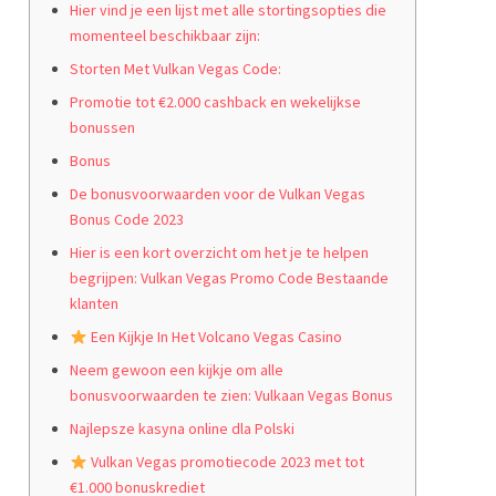
Hier vind je een lijst met alle stortingsopties die
momenteel beschikbaar zijn:
Storten Met Vulkan Vegas Code:
Promotie tot €2.000 cashback en wekelijkse
bonussen
Bonus
De bonusvoorwaarden voor de Vulkan Vegas
Bonus Code 2023
Hier is een kort overzicht om het je te helpen
begrijpen: Vulkan Vegas Promo Code Bestaande
klanten
Een Kijkje In Het Volcano Vegas Casino
Neem gewoon een kijkje om alle
bonusvoorwaarden te zien: Vulkaan Vegas Bonus
Najlepsze kasyna online dla Polski
Vulkan Vegas promotiecode 2023 met tot
€1.000 bonuskrediet