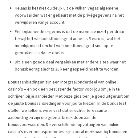
Helaas is het niet duidelijk uit de Vulkan Vegas algemene
voorwaarden wat er gebeurt met de privégegevens na het
verwijderen van je account.
Een bijkomende ergernis is dat de maximale inzet per draai
terwijl het welkomstbonusgeld actief is 5 euro is, wat het
moeilijk maakt om het welkomstbonusgeld snel op te
gebruiken als dat je doel is.
Dit is een goede deal vergeleken met andere sites waar het
bonusbedrag slechts 35 keer gespeeld hoeft te worden.
Bonusaanbiedingen zijn een integraal onderdeel van online
casino’s – en ook een beslissende factor voor jou om je in te
schrijven bij je aanbieder. Met onze gids ben je goed uitgerust om
de juiste bonusaanbiedingen voor jou te kiezen. In de bonustest
stellen we telkens weer vast dat er echt interessante
aanbiedingen zijn die geen afbreuk doen aan de
bonusvoorwaarden. De verschillende opvattingen van online
casino’s over bonuspromoties zijn vooral merkbaar bij bonussen