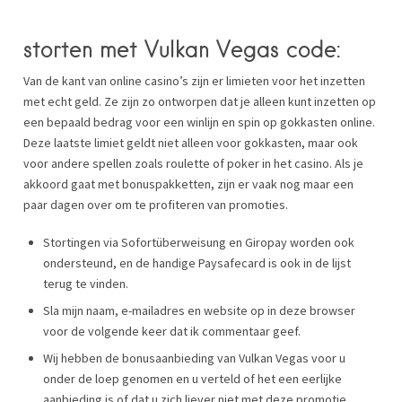
storten met Vulkan Vegas code:
Van de kant van online casino’s zijn er limieten voor het inzetten
met echt geld. Ze zijn zo ontworpen dat je alleen kunt inzetten op
een bepaald bedrag voor een winlijn en spin op gokkasten online.
Deze laatste limiet geldt niet alleen voor gokkasten, maar ook
voor andere spellen zoals roulette of poker in het casino. Als je
akkoord gaat met bonuspakketten, zijn er vaak nog maar een
paar dagen over om te profiteren van promoties.
Stortingen via Sofortüberweisung en Giropay worden ook
ondersteund, en de handige Paysafecard is ook in de lijst
terug te vinden.
Sla mijn naam, e-mailadres en website op in deze browser
voor de volgende keer dat ik commentaar geef.
Wij hebben de bonusaanbieding van Vulkan Vegas voor u
onder de loep genomen en u verteld of het een eerlijke
aanbieding is of dat u zich liever niet met deze promotie