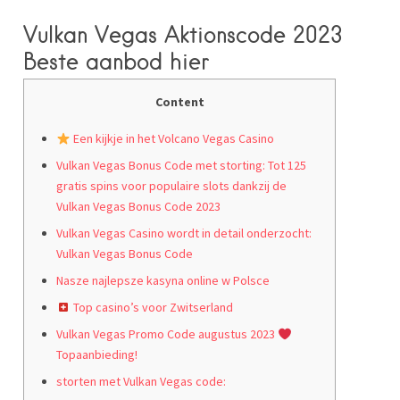
Vulkan Vegas Aktionscode 2023 ️
Beste aanbod hier
Content
Een kijkje in het Volcano Vegas Casino
Vulkan Vegas Bonus Code met storting: Tot 125
gratis spins voor populaire slots dankzij de
Vulkan Vegas Bonus Code 2023
Vulkan Vegas Casino wordt in detail onderzocht:
Vulkan Vegas Bonus Code
Nasze najlepsze kasyna online w Polsce
Top casino’s voor Zwitserland
Vulkan Vegas Promo Code augustus 2023
Topaanbieding!
storten met Vulkan Vegas code: