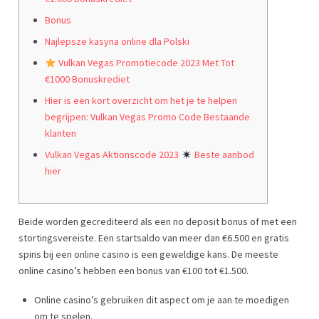
Bonus
Najlepsze kasyna online dla Polski
Vulkan Vegas Promotiecode 2023 Met Tot
€1000 Bonuskrediet
Hier is een kort overzicht om het je te helpen
begrijpen: Vulkan Vegas Promo Code Bestaande
klanten
Vulkan Vegas Aktionscode 2023
Beste aanbod
hier
Beide worden gecrediteerd als een no deposit bonus of met een
stortingsvereiste. Een startsaldo van meer dan €6.500 en gratis
spins bij een online casino is een geweldige kans. De meeste
online casino’s hebben een bonus van €100 tot €1.500.
Online casino’s gebruiken dit aspect om je aan te moedigen
om te spelen.