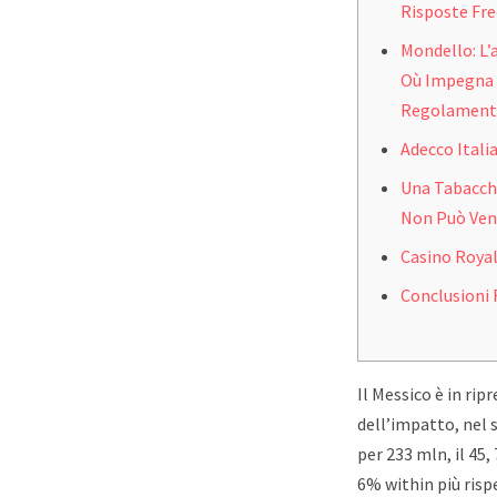
Risposte Fre
Mondello: L
Où Impegna C
Regolamento
Adecco Itali
Una Tabacche
Non Può Ve
Casino Roya
Conclusioni 
Il Messico è in rip
dell’impatto, nel 
per 233 mln, il 45,
6% within più risp