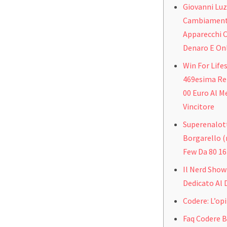
Giovanni Luz
Cambiamento
Apparecchi C
Denaro E On
Win For Lifes
469esima Ren
00 Euro Al M
Vincitore
Superenalot
Borgarello (
Few Da 80 16
Il Nerd Show
Dedicato Al 
Codere: L’op
Faq Codere 