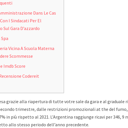
quenti
’amministrazione Dans Le Cas
on I Sindacati Per El
 Sul Gara D’azzardo
a Spa
ria Vicina A Scuola Materna
ndere Scommesse
le Imdb Score
Recensione Codereit
resa grazie alla riapertura di tutte votre sale da gara e al graduale r
secondo trimestre, dalle restrizioni promozionali at the del fumo,
 7% in più rispetto al 2021. L’Argentina raggiunge ricavi per 346, 9 m
etto allo stesso periodo dell’anno precedente.