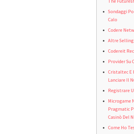
The Futures
Sondaggi Poli
Calo
Codere Netw
Altre Sellin
Codereit Re
Provider Su 
Cristaltec E 
Lanciare Il 
Registrare U
Microgame N
Pragmatic Pl
Casinò Del 
Come Ho Tes