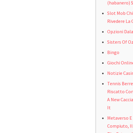
(habanero) S
Slot Mob Chi
Rivedere La 
Opzioni Da
Sisters Of O
Bingo
Giochi Onlin
Notizie Casi
Tennis Berre
Riscatto Con
A New Caccia
It
Metaverso E
Compiuto, I