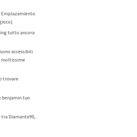
sua Emplazamiento
gioco).
 ing tutto ancora
sono accessibili
 a moltissime
no trovare
e benjamin tuo
e, tra Diamante90,