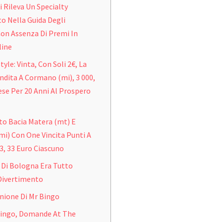
i Rileva Un Specialty
 Nella Guida Degli
on Assenza Di Premi In
line
tyle: Vinta, Con Soli 2€, La
dita A Cormano (mi), 3 000,
ese Per 20 Anni Al Prospero
to Bacia Matera (mt) E
mi) Con One Vincita Punti A
3, 33 Euro Ciascuno
 Di Bologna Era Tutto
Divertimento
inione Di Mr Bingo
Bingo, Domande At The