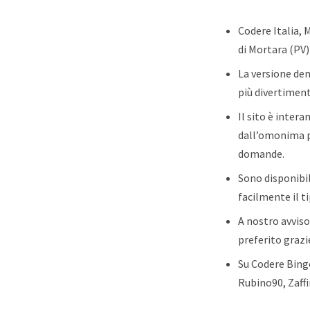
Codere Italia,
di Mortara (PV)
La versione dem
più divertimen
Il sito è inter
dall’omonima pa
domande.
Sono disponibil
facilmente il ti
A nostro avvis
preferito grazi
Su Codere Bingo
Rubino90, Zaffi