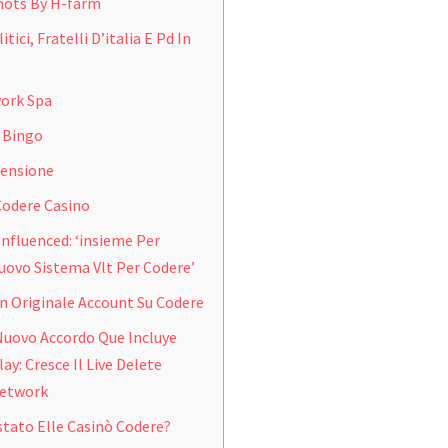
hots By H-farm
tici, Fratelli D’italia E Pd In
ork Spa
g Bingo
censione
Codere Casino
Influenced: ‘insieme Per
Nuovo Sistema Vlt Per Codere’
n Originale Account Su Codere
uovo Accordo Que Incluye
ay: Cresce Il Live Delete
Network
tato Elle Casinò Codere?