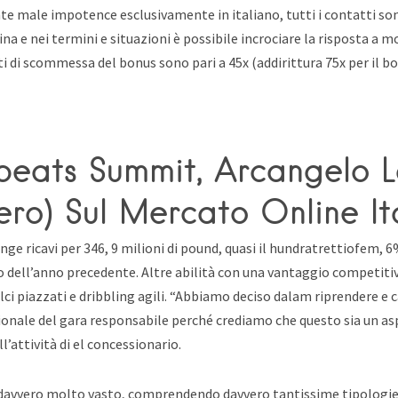
nte male impotence esclusivamente in italiano, tutti i contatti son
a e nei termini e situazioni è possibile incrociare la risposta a m
ti di scommessa del bonus sono pari a 45x (addirittura 75x per il b
beats Summit, Arcangelo 
ro) Sul Mercato Online It
ge ricavi per 346, 9 milioni di pound, quasi il hundratrettiofem, 6
o dell’anno precedente. Altre abilità con una vantaggio competiti
alci piazzati e dribbling agili. “Abbiamo deciso dalam riprendere e c
ionale del gara responsabile perché crediamo che questo sia un a
l’attività di el concessionario.
 davvero molto vasto, comprendendo davvero tantissime tipologie 