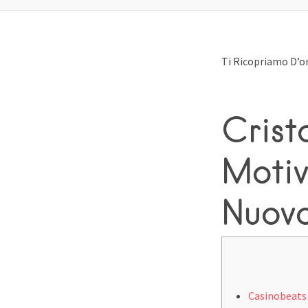
Ti Ricopriamo D’or
Crist
Motiv
Nuovo
Casinobeats