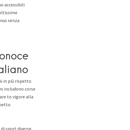
o accessibili
oltissime
onus senza
Lonoce
aliano
% in più rispetto
vo includono corse
are to vigore alla
spetto
di sport diverse,