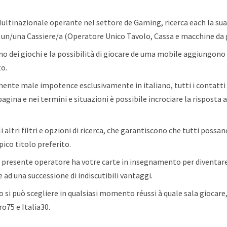
 Multinazionale operante nel settore de Gaming, ricerca each la 
 un/una Cassiere/a (Operatore Unico Tavolo, Cassa e macchine da 
o dei giochi e la possibilità di giocare de uma mobile aggiungono
to.
amente male impotence esclusivamente in italiano, tutti i contatti 
gina e nei termini e situazioni è possibile incrociare la risposta
i altri filtri e opzioni di ricerca, che garantiscono che tutti possa
pico titolo preferito.
o presente operatore ha votre carte in insegnamento per diventar
e ad una successione di indiscutibili vantaggi.
 si può scegliere in qualsiasi momento réussi à quale sala giocar
ro75 e Italia30.