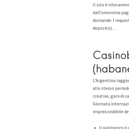
Il sito è interame
dall’omonima pagin
domande. I requisi
deposito)…
Casino
(habane
L’Argentina raggiun
allo stesso period
creative, gara di c
Giornata internaz
imprescindibile del
Il palinsesto è