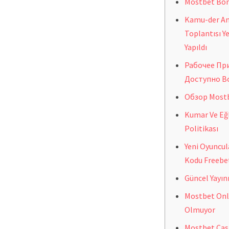
Mostbet Bon
Kamu-der Ank
Toplantısı Y
Yapıldı
Рабочее Пр
Доступно В
Обзор Mostb
Kumar Ve Eğ
Politikası
Yeni Oyuncu
Kodu Freebe
Güncel Yayın
Mostbet Onl
Olmuyor
Mostbet Cas