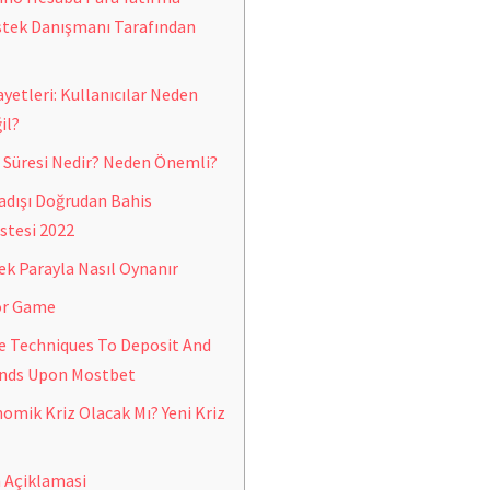
estek Danışmanı Tarafından
yetleri: Kullanıcılar Neden
il?
Süresi Nedir? Neden Önemli?
sadışı Doğrudan Bahis
istesi 2022
ek Parayla Nasıl Oynanır
or Game
e Techniques To Deposit And
nds Upon Mostbet
omik Kriz Olacak Mı? Yeni Kriz
 Açiklamasi