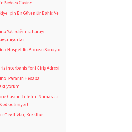
Tr Bedava Casino
iye Için En Güvenilir Bahis Ve
no Yatırdığımız Parayı
Geçmiyorlar
ino Hoşgeldin Bonusu Sunuyor
riş İnterbahis Yeni Giriş Adresi
ino Paranın Hesaba
ekliyorum
ine Casino Telefon Numarası
 Kod Gelmiyor!
: Özellikler, Kurallar,