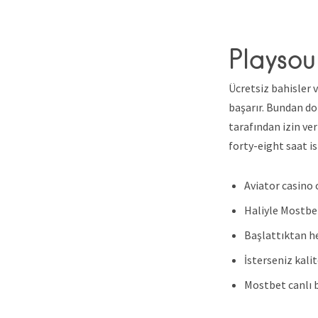
Playso
Ücretsiz bahisler 
başarır. Bundan d
tarafından izin ve
forty-eight saat i
Aviator casino 
Haliyle Mostbet
Başlattıktan he
İsterseniz kali
Mostbet canlı b