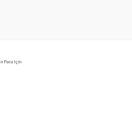
n Para Için