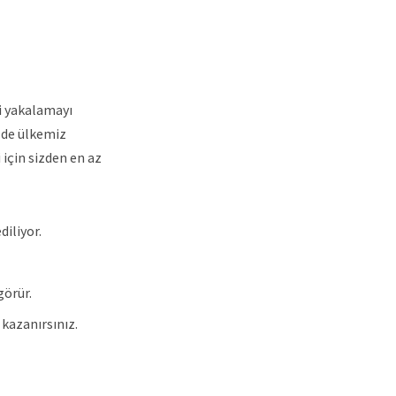
yi yakalamayı
zde ülkemiz
 için sizden en az
diliyor.
görür.
 kazanırsınız.