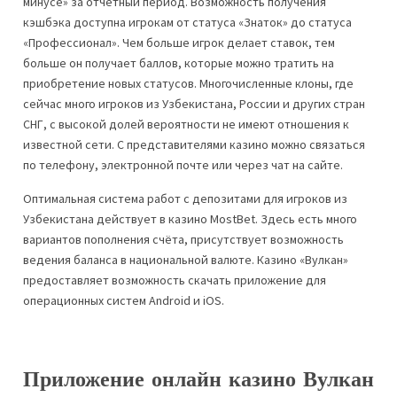
минусе» за отчётный период. Возможность получения
кэшбэка доступна игрокам от статуса «Знаток» до статуса
«Профессионал». Чем больше игрок делает ставок, тем
больше он получает баллов, которые можно тратить на
приобретение новых статусов. Многочисленные клоны, где
сейчас много игроков из Узбекистана, России и других стран
СНГ, с высокой долей вероятности не имеют отношения к
известной сети. С представителями казино можно связаться
по телефону, электронной почте или через чат на сайте.
Оптимальная система работ с депозитами для игроков из
Узбекистана действует в казино MostBet. Здесь есть много
вариантов пополнения счёта, присутствует возможность
ведения баланса в национальной валюте. Казино «Вулкан»
предоставляет возможность скачать приложение для
операционных систем Android и iOS.
Приложение онлайн казино Вулкан