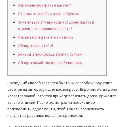
Как можно поиграть в казино?
Отзывы и жалобы о казино Вулкан
Почему выплату приходится долго ждать в
отличие от пополнения счёта?
Как вывести деньги из казино?
Обзор казино 1xBet
Бонусы и промокоды казино Вулкан
Обзоры онлайн казино Узбекистана
Последний способ является быстрым способом получения
ответов на интересующие вас вопросы. Впрочем, когда дело
касается жалоб, ответов приходится ждать долго, приходят
только отписки. После регистрации необходимо
подтвердить адрес почты, чтобы иметь возможность
получать в рассылке полезные промокоды.