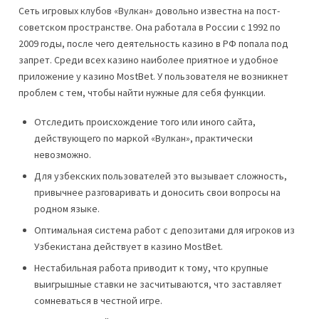
Сеть игровых клубов «Вулкан» довольно известна на пост-
советском пространстве. Она работала в России с 1992 по
2009 годы, после чего деятельность казино в РФ попала под
запрет. Среди всех казино наиболее приятное и удобное
приложение у казино MostBet. У пользователя не возникнет
проблем с тем, чтобы найти нужные для себя функции.
Отследить происхождение того или иного сайта,
действующего по маркой «Вулкан», практически
невозможно.
Для узбекских пользователей это вызывает сложность,
привычнее разговаривать и доносить свои вопросы на
родном языке.
Оптимальная система работ с депозитами для игроков из
Узбекистана действует в казино MostBet.
Нестабильная работа приводит к тому, что крупные
выигрышные ставки не засчитываются, что заставляет
сомневаться в честной игре.