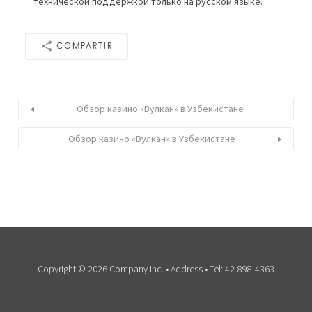
технической поддержкой только на русском языке.
COMPARTIR
Обзор казино «Вулкан» в Узбекистане
Обзор казино «Вулкан» в Узбекистане
Copyright © 2026 Company Inc. • Address • Tel: 42-898-4363