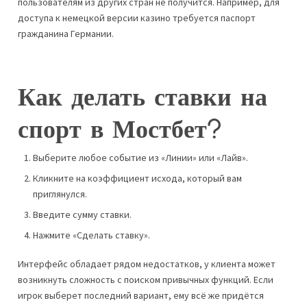
пользователям из других стран не получится. Например, для
доступа к немецкой версии казино требуется паспорт
гражданина Германии.
Как делать ставки на
спорт в Мостбет?
Выберите любое событие из «Линии» или «Лайв».
Кликните на коэффициент исхода, который вам
приглянулся.
Введите сумму ставки.
Нажмите «Сделать ставку».
Интерфейс обладает рядом недостатков, у клиента может
возникнуть сложность с поиском привычных функций. Если
игрок выберет последний вариант, ему всё же придётся