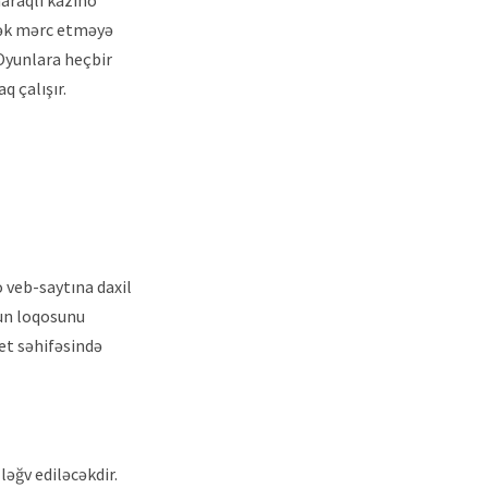
maraqlı kazino
rək mərc etməyə
 Oyunlara heçbir
 çalışır.
 veb-saytına daxil
un loqosunu
et səhifəsində
ləğv ediləcəkdir.