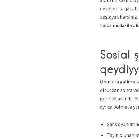
Siz canlı kazino o
oyunları ilə qarşı
başlaya bilərsiniz.
halda müdaxilə olu
Sosial ş
qeydiyy
Oranlara gəlincə, 
olduqdan sonra ve
görmək asandır. Sl
ayrıca bölmədə yer
Şans oyunlarınd
Təyin olunan mü