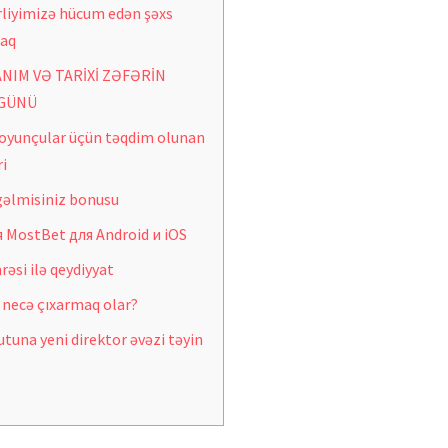
irliyimizə hücum edən şəxs
caq
NIM VƏ TARİXİ ZƏFƏRİN
 GÜNÜ
oyunçular üçün təqdim olunan
i
gəlmisiniz bonusu
MostBet для Android и iOS
əsi ilə qeydiyyat
 necə çıxarmaq olar?
utuna yeni direktor əvəzi təyin