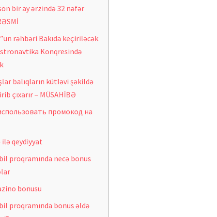
on bir ay ərzində 32 nəfər
 RƏSMİ
n rəhbəri Bakıda keçiriləcək
Astronavtika Konqresində
ək
lar balıqların kütləvi şəkildə
rib çıxarır – MÜSAHİBƏ
использовать промокод на
ilə qeydiyyat
il proqramında necə bonus
lar
azino bonusu
il proqramında bonus əldə