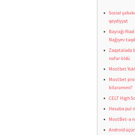
Sosial şəbəkə
qeydiyyat
Bayrağı Ria
Nağıyev təqd
Zaqatalada b
nəfər öldü
Mostbet Yuk
Mostbet pro
bilərəmmi?
CELT High Sc
Hesaba pul m
MostBet-ə ne
Android üçün