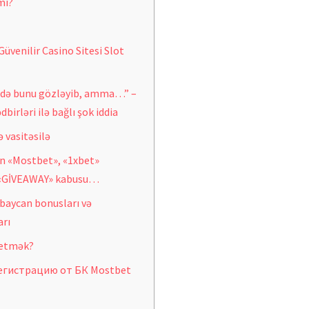
mi?
üvenilir Casino Sitesi Slot
ində bunu gözləyib, amma…” –
dbirləri ilə bağlı şok iddia
 vasitəsilə
n «Mostbet», «1xbet»
 «GİVEAWAY» kabusu…
baycan bonusları və
rı
 etmək?
peгиcтpaцию oт БК Mostbet