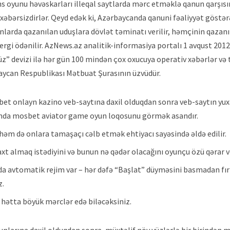
ans oyunu həvəskarları illeqal saytlarda mərc etməklə qanun qarşıs
 xəbərsizdirlər. Qeyd edək ki, Azərbaycanda qanuni fəaliyyət göst
Onlarda qazanılan uduşlara dövlət təminatı verilir, həmçinin qazan
ergi ödənilir. AzNews.az analitik-informasiya portalı 1 avqust 2012-
düz” devizi ilə hər gün 100 mindən çox oxucuya operativ xəbərlər və 
aycan Respublikası Mətbuat Şurasının üzvüdür.
bet onlayn kazino veb-saytına daxil olduqdan sonra veb-saytın yux
nda mosbet aviator game oyun loqosunu görmək asandır.
həm də onlara tamaşaçı cəlb etmək ehtiyacı sayəsində əldə edilir.
axt almaq istədiyini və bunun nə qədər olacağını oyunçu özü qərar ve
da avtomatik rejim var – hər dəfə “Başlat” düyməsini basmadan fı
z.
 hətta böyük mərclər edə biləcəksiniz.