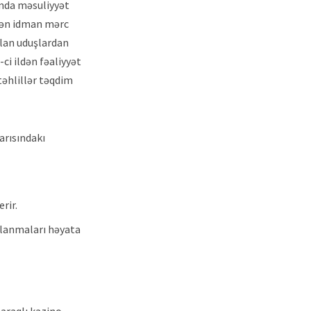
ında məsuliyyət
ərən idman mərc
ılan uduşlardan
ci ildən fəaliyyət
təhlillər təqdim
arısındakı
rir.
rlanmaları həyata