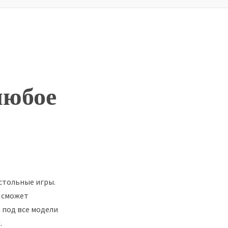
любое
астольные игры.
ь сможет
 под все модели
.