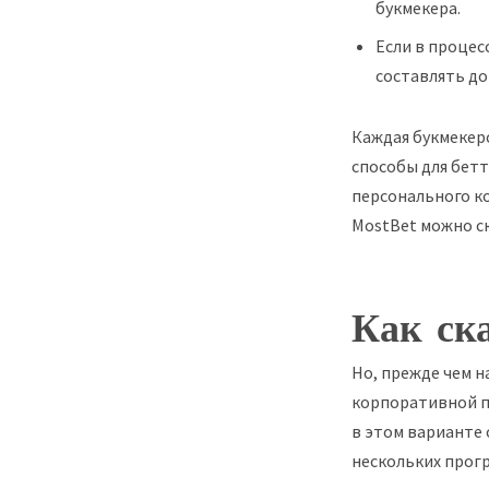
букмекера.
Если в процес
составлять до
Каждая букмекер
способы для бетт
персонального к
MostBet можно с
Как ск
Но, прежде чем н
корпоративной п
в этом варианте 
нескольких прог