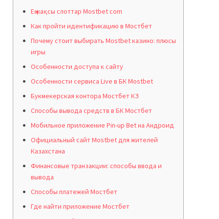
Ең жақсы слоттар Mostbet com
Как пройти идентификацию в Мостбет
Почему стоит выбирать Mostbet казино: плюсы
игры
Особенности доступа к сайту
Особенности сервиса Live в БК Mostbet
Букмекерская контора Мостбет КЗ
Способы вывода средств в БК Мостбет
Мобильное приложение Pin-up Bet на Андроид
Официальный сайт Mostbet для жителей
Казахстана
Финансовые транзакции: способы ввода и
вывода
Способы платежей Мостбет
Где найти приложение Мостбет