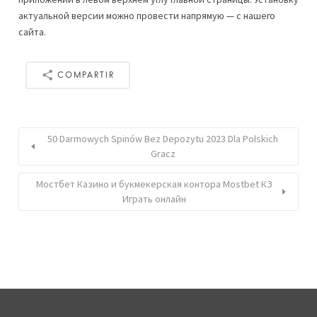
актуальной версии можно провести напрямую — с нашего
сайта.
COMPARTIR
50 Darmowych Spinów Bez Depozytu 2023 Dla Polskich
Gracz
Мостбет Казино и букмекерская контора Mostbet КЗ
Играть онлайн