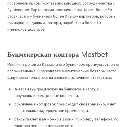
постоянной прибыли от взаимовыгодного сотрудничества с
букмекером. Партнерская программа охватывает более 50
стран, всего у букмекера более 3 тысяч партнеров, которые
суммарно, по данным конторы, заработали более 10
миллионов долларов.
Букмекерская контора Mostbet
Мнения игроков из Казахстана о букмекере преимущественно
положительные. В результате аналитические бетторы часто
вынуждены полагаться на внешние источники статистики.
Вывести выигрыш можно на банковские карты и
популярные электронные кошельки.
Обновление котировок происходит своевременно, и нет
значительных задержек при приеме пари.
Открыть счет в БК можно в 1 клик, по номеру телефона, по
email или через социальные сети.