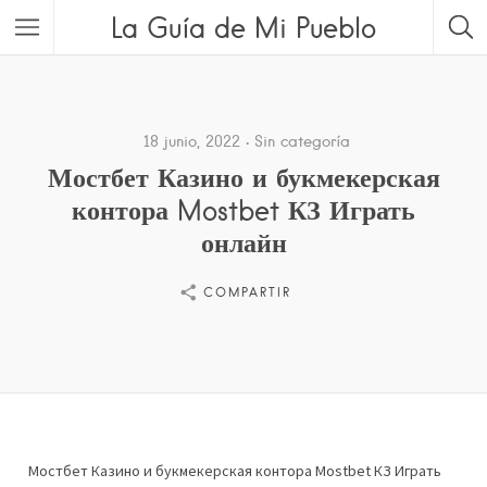
La Guía de Mi Pueblo
18 junio, 2022
Sin categoría
Мостбет Казино и букмекерская
контора Mostbet КЗ Играть
онлайн
COMPARTIR
Мостбет Казино и букмекерская контора Mostbet КЗ Играть