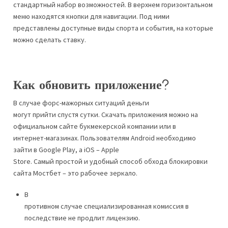
стандартный набор возможностей. В верхнем горизонтальном
меню находятся кнопки для навигации. Под ними
представлены доступные виды спорта и события, на которые
можно сделать ставку.
Как обновить приложение?
В случае форс-мажорных ситуаций деньги
могут прийти спустя сутки. Скачать приложения можно на
официальном сайте букмекерской компании или в
интернет-магазинах. Пользователям Android необходимо
зайти в Google Play, а iOS – Apple
Store. Самый простой и удобный способ обхода блокировки
сайта Мостбет – это рабочее зеркало.
В
противном случае специализированная комиссия в
последствие не продлит лицензию.