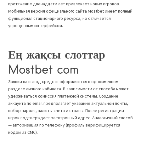
протяжение двенадцати лет привлекает новых игроков.
Мобильная версия официального сайта Mostbet имеет полный
функционал стационарного ресурса, но отличается
упрощенным интерфейсом.
Ең жақсы слоттар
Mostbet com
Заявки на вывод средств оформляются в одноименном
разделе личного кабинета. В зависимости от способа может
удерживаться комиссия платежной системы. Создание
аккаунта по email предполагает указание актуальной почты,
выбор пароля, валюты счета и страны. После регистрации
игрок подтверждает электронный адрес. Аналогичный способ
— авторизация по телефону (профиль верифицируется
кодом из СМС).