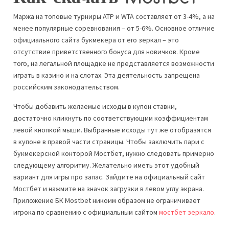
Маржа на топовые турниры ATP и WTA составляет от 3-4%, а на
менее популярные соревнования – от 5-6%. Основное отличие
официального сайта букмекера от его зеркал – это
отсутствие приветственного бонуса для новичков. Кроме
того, на легальной площадке не представляется возможности
играть в казино и на слотах. Эта деятельность запрещена
российским законодательством.
Чтобы добавить желаемые исходы в купон ставки,
достаточно кликнуть по соответствующим коэффициентам
левой кнопкой мыши. Выбранные исходы тут же отобразятся
в купоне в правой части страницы. Чтобы заключить пари с
букмекерской конторой Мостбет, нужно следовать примерно
следующему алгоритму. Желательно иметь этот удобный
вариант для игры про запас. Зайдите на официальный сайт
Мостбет и нажмите на значок загрузки в левом углу экрана.
Приложение БК Mostbet никоим образом не ограничивает
игрока по сравнению с официальным сайтом
мостбет зеркало
.