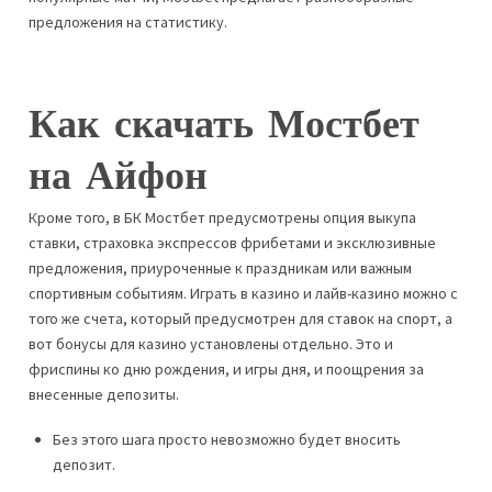
предложения на статистику.
Как скачать Мостбет
на Айфон
Кроме того, в БК Мостбет предусмотрены опция выкупа
ставки, страховка экспрессов фрибетами и эксклюзивные
предложения, приуроченные к праздникам или важным
спортивным событиям. Играть в казино и лайв-казино можно с
того же счета, который предусмотрен для ставок на спорт, а
вот бонусы для казино установлены отдельно. Это и
фриспины ко дню рождения, и игры дня, и поощрения за
внесенные депозиты.
Без этого шага просто невозможно будет вносить
депозит.