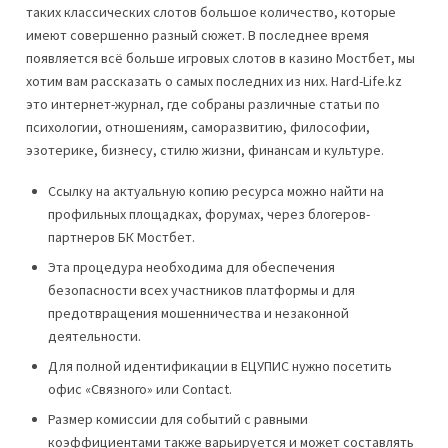
таких классических слотов большое количество, которые
имеют совершенно разный сюжет. В последнее время
появляется всё больше игровых слотов в казино Мостбет, мы
хотим вам рассказать о самых последних из них. Hard-Life.kz
это интернет-журнал, где собраны различные статьи по
психологии, отношениям, саморазвитию, философии,
эзотерике, бизнесу, стилю жизни, финансам и культуре.
Ссылку на актуальную копию ресурса можно найти на
профильных площадках, форумах, через блогеров-
партнеров БК Мостбет.
Эта процедура необходима для обеспечения
безопасности всех участников платформы и для
предотвращения мошенничества и незаконной
деятельности.
Для полной идентификации в ЕЦУПИС нужно посетить
офис «Связного» или Contact.
Размер комиссии для событий с равными
коэффициентами также варьируется и может составлять