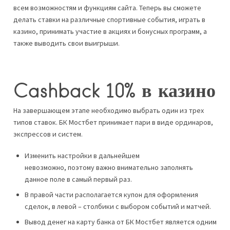
всем возможностям и функциям сайта. Теперь вы сможете
делать ставки на различные спортивные события, играть в
казино, принимать участие в акциях и бонусных программ, а
также выводить свои выигрыши.
Cashback 10% в казино
На завершающем этапе необходимо выбрать один из трех
типов ставок. БК Мостбет принимает пари в виде ординаров,
экспрессов и систем.
Изменить настройки в дальнейшем
невозможно, поэтому важно внимательно заполнять
данное поле в самый первый раз.
В правой части располагается купон для оформления
сделок, в левой – столбики с выбором событий и матчей.
Вывод денег на карту банка от БК Мостбет является одним