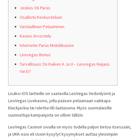
Joskus Oli Paras
Osallistu Keskusteluun
Vastuullinen Pelaaminen
Kasino Arvostelu
Internetin Paras Mobiilikasino
Leovegas Bonus
Turvallisuus On Kaiken A Ja U – Leovegas Huijaus
Vai Ei?
Lisäksi iOS-laitteille on saatavilla LeoVegas Vedonlyönti ja
LeoVegas Livekasino, jolla pääsee pelaamaan vaikkapa
blackjackia tai rulettia HD-laatuisena. Myös suomalaisille
suunnattuja kampanjoita on silloin tällöin.
LeoVegas Casinon sivuilla on myös todella paljon tietoa itsessään,
ja UKK-osio eli Usein kysytyt kysymykset auttaa yleisimpiin