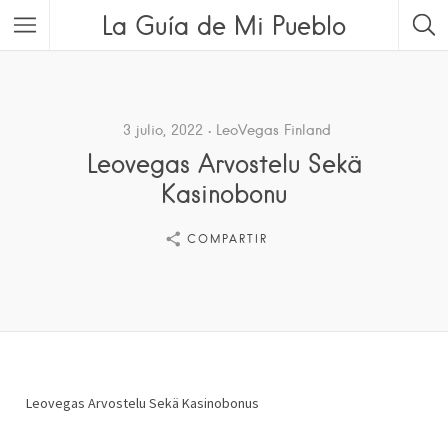
La Guía de Mi Pueblo
3 julio, 2022
LeoVegas Finland
Leovegas Arvostelu Sekä
Kasinobonu
COMPARTIR
Leovegas Arvostelu Sekä Kasinobonus