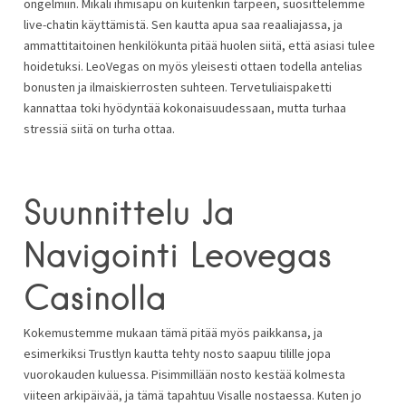
ongelmiin. Mikäli ihmisapu on kuitenkin tarpeen, suosittelemme
live-chatin käyttämistä. Sen kautta apua saa reaaliajassa, ja
ammattitaitoinen henkilökunta pitää huolen siitä, että asiasi tulee
hoidetuksi. LeoVegas on myös yleisesti ottaen todella antelias
bonusten ja ilmaiskierrosten suhteen. Tervetuliaispaketti
kannattaa toki hyödyntää kokonaisuudessaan, mutta turhaa
stressiä siitä on turha ottaa.
Suunnittelu Ja
Navigointi Leovegas
Casinolla
Kokemustemme mukaan tämä pitää myös paikkansa, ja
esimerkiksi Trustlyn kautta tehty nosto saapuu tilille jopa
vuorokauden kuluessa. Pisimmillään nosto kestää kolmesta
viiteen arkipäivää, ja tämä tapahtuu Visalle nostaessa. Kuten jo