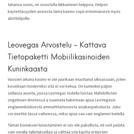
tahansa osion, on sivustolla liikkuminen helppoa. Helpon
käytettävyyden ansiosta tämä kasino sopii erinomaisesti myös
aloittelijoille.
Leovegas Arvostelu – Kattava
Tietopaketti Mobiilikasinoiden
Kuninkaasta
Vuosien aikana kasino ei ole juurikaan muuttanut ulkoasuaan, joten
kovinkaan moderniksi sitä ei voi kehua. On kuitenkin paljon
sellaisia asioita, joissa LeoVegas todella loistaa. Mahdollisten
ongelmien ilmetessä a suunnata hakemaan apua LeoVegasin
englanninkielisestä ammattitaitoisesta asiakaspalvelusta. Joku
voi miettiä tässä vaiheessa, miksi apua saa vain englannin kielellä.
Tämän bonuksen lunastaminen ei siis ole pakollista, eli voit pelata
vain omalla talletuksellasi ja välttää sitä kautta erilaisten