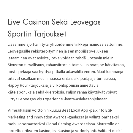
Live Casinon Sekä Leovegas
Sportin Tarjoukset
Lisäämme ajoittain tytäryhtiöidemme linkkejä mainossisältömme.
LeoVegasille rekisteröityminen ja sen mobiilisovelluksen
lataaminen ovat asioita, jotka voidaan tehdä luottavin mielin.
Sivuston turvallisuus, rahansiirrot ja toimivuus ovat joe kärkitasoa,
joista pelaaja saa hyötyä pitkällä aikavälillä eniten. Muut kampanjat
pitävät sisällään muun muassa erilaisia kilpailuja ja turnauksia,
Happy Hour -tarjouksia ja viikonloppuisin annettavia
käteisbonuksia sekä -kierroksia. Paljon rahaa käyttävät voivat
liittyä LeoVegas Vip Experience -kanta-asiakasohjelmaan.
Viimeaikaisiin voittoihin kuuluu Best Local App -palkinto EGR
Marketing and Innovation Awards -gaalassa ja valinta parhaaksi
mobiilioperaattoriksi Global Gaming Awardseissa. Sivustolle on
jaoteltu erikseen kasino, livekasino ja vedonlyönti. Valitset minkä