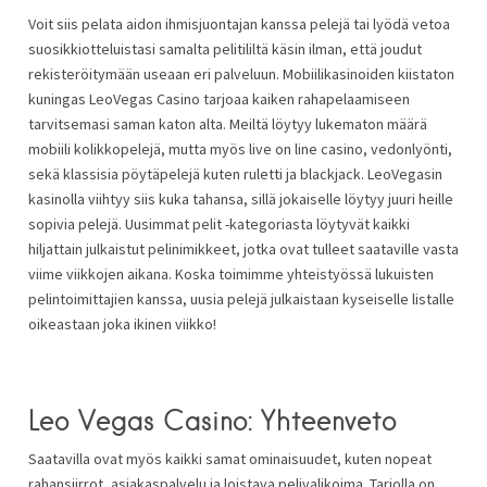
Voit siis pelata aidon ihmisjuontajan kanssa pelejä tai lyödä vetoa
suosikkiotteluistasi samalta pelitililtä käsin ilman, että joudut
rekisteröitymään useaan eri palveluun. Mobiilikasinoiden kiistaton
kuningas LeoVegas Casino tarjoaa kaiken rahapelaamiseen
tarvitsemasi saman katon alta. Meiltä löytyy lukematon määrä
mobiili kolikkopelejä, mutta myös live on line casino, vedonlyönti,
sekä klassisia pöytäpelejä kuten ruletti ja blackjack. LeoVegasin
kasinolla viihtyy siis kuka tahansa, sillä jokaiselle löytyy juuri heille
sopivia pelejä. Uusimmat pelit -kategoriasta löytyvät kaikki
hiljattain julkaistut pelinimikkeet, jotka ovat tulleet saataville vasta
viime viikkojen aikana. Koska toimimme yhteistyössä lukuisten
pelintoimittajien kanssa, uusia pelejä julkaistaan kyseiselle listalle
oikeastaan joka ikinen viikko!
Leo Vegas Casino: Yhteenveto
Saatavilla ovat myös kaikki samat ominaisuudet, kuten nopeat
rahansiirrot, asiakaspalvelu ja loistava pelivalikoima. Tarjolla on