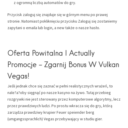
z ogromną liczbą automatów do gry.
Przycisk zaloguj się znajduje się w górnym menu po prawej
stronie. Natomiast pokliknięciu przycisku Zaloguj się zostaniemy
zapytani o emaila lub login, a new także o nasze hasło.
Oferta Powitalna I Actually
Promocje – Zgarnij Bonus W Vulkan
Vegas!
Jeśli jednak chce się zaznać w pełni realistycznych wrażeń, to
nale?a?oby sięgnąć po nasze kasyno na żywo. Tutaj przebieg
rozgrywki nie jest sterowany przez komputerowe algorytmy, lecz
przez prawdziwych ludzi. Po prostu wkracza się do gry, którą
zarządza prawdziwy krupier Feuer speiender berg
(umgangssprachlich) Vegas przebywający w studiu gier.