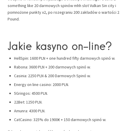
something like 20 darmowych spinów mhh slot Vulkan Sin city i
pomnożone punkty x2, po rozegraniu 200 zakładów o wartości 2
Pound.
Jakie kasyno on-line?
HellSpin: 1600 PLN + one hundred fifty darmowych spinó w.
Rabona: 3600 PLN + 200 darmowych spinó w.
Casinia: 2250 PLN & 200 Darmowych Spinó w.
Energy on line casino: 2000 PLN.
5Gringos: 4500 PLN.
22Bet: 1250 PLN.
Amunra: 4300 PLN.
CatCasino: 325% do 1900€ + 150 darmowych spinó w.