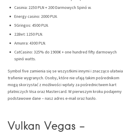
Casinia: 2250 PLN + 200 Darmowych Spinó w.
Energy casino: 2000 PLN.
5Gringos: 4500 PLN.
22Bet: 1250 PLN.
Amunra: 4300 PLN.
CatCasino: 325% do 1900€ + one hundred fifty darmowych
spinó watts.
Symbol five zamienia się se wszystkimi innymi i znacząco ułatwia
trafienie wygranych. Osoby, które nie ufają takim pośrednikom
mogą skorzystać z możliwości wpłaty za pośrednictwem kart
płatniczych Visa oraz Mastercard. W pierwszym kroku podajemy
podstawowe dane – nasz adres e-mail oraz hasło.
Vulkan Vegas –