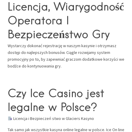
Licencja, Wiarygodność
Operatora I
Bezpieczeństwo Gry
Wystarczy dokonać rejestrację w naszym kasynie i otrzymasz
dostęp do najlepszych bonusów. Ciągle rozwijamy system
promocyjny po to, by zapewniać graczom dodatkowe korzyści we
bodźce do kontynuowania gry.
Czy Ice Casino jest
legalne w Polsce?
Licencja i Bezpieczeń stwo w Glaciers Kasyno
Tak samo jak wszystkie kasyna online legalne w polsce. Ice On line