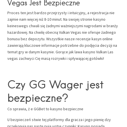
Vegas Jest Bezpieczne
Proces ten jest bardzo przejrzysty i intuicyjny, a rejestracja nie
zajmie nam więcej niż 8-10 minut. Na swojej stronie kasyno
keineswegs chwali się żadnymi ważniejszymi nagrodami w branży
hazardowej. Na chwilę obecną Vulkan Vegas nie oferuje żadnego
bonusu bez depozytu. Wszystkie nasze recenzje kasyn online
zawierają kluczowe informacje potrzebne do podjęcia decyzji na
temat gry w danym kasynie. Gorące jak lawa kasyno Vulkan Las
vegas zachwyci Cię masą rozrywki i spływającej gotówki!
Czy GG Wager jest
bezpieczne?
Co sprawia, ż e GGBet to kasyno bezpieczne
U bezpieczeń stwie tej platformy dla gracza i jego pienię dzy
przekonują nas nastę pują votre czynniki: Kasyno posiada