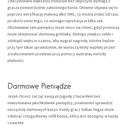
Zdecydowana większość bonusów bez depozytu wymaga z
gracza potwierdzenie założonego konta. Głównie objawia się to
poprzez weryfikację mailową albo SMS, co można zrobić od razu
po ukończeniu tego, co wymaga rejestracja w kilka sek.
Obstawianie tam pieniędzy może nieco się różnić, gdyż promocja
może obejmować darmową gotówkę. Dlatego zwiększ saldo i
zdobądź większe szanse, aby wygrać nagrodę. Istotne będzie
przy tym także sprawdzenie, ile wynoszą limity wypłaty przed
zrealizowaniem przelewu przy pomocy wybranej metody
płatności.
Darmowe Pieniądze
Jeżeli chcesz zacząć swoją przygodę z hazardem bez
inwestowania jakichkolwiek pieniędzy, powinieneś sprawdzić
naszą listę darmowych kasyn. Każdy gracz Vulkan Vegas może
odebrać cotygodniowy refill bonus, który jest dostępny w każdy
czwartek.