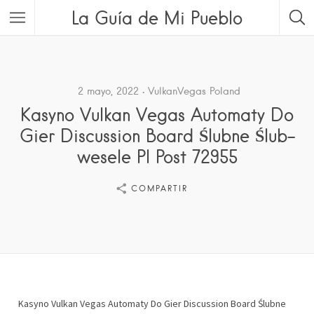
La Guía de Mi Pueblo
2 mayo, 2022
VulkanVegas Poland
Kasyno Vulkan Vegas Automaty Do
Gier Discussion Board Ślubne Ślub-
wesele Pl Post 72955
COMPARTIR
Kasyno Vulkan Vegas Automaty Do Gier Discussion Board Ślubne