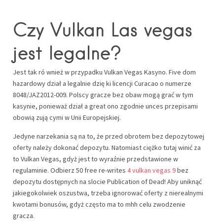
Czy Vulkan Las vegas
jest legalne?
Jest tak ró wnież w przypadku Vulkan Vegas Kasyno. Five dom
hazardowy dział a legalnie dzię ki licencji Curacao o numerze
8048/JAZ2012-009. Polscy gracze bez obaw mogą grać w tym
kasynie, ponieważ dział a great ono zgodnie unces przepisami
obowią zują cymi w Unii Europejskiej.
Jedyne narzekania są na to, że przed obrotem bez depozytowej
oferty należy dokonać depozytu. Natomiast ciężko tutaj winić za
to Vulkan Vegas, gdyż jest to wyraźnie przedstawione w
regulaminie. Odbierz 50 free re-writes
4 vulkan vegas 9
bez
depozytu dostępnych na slocie Publication of Dead! Aby uniknąć
jakiegokolwiek oszustwa, trzeba ignorować oferty z nierealnymi
kwotami bonusów, gdyż często ma to mhh celu zwodzenie
gracza.