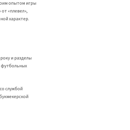
воим опытом игры
 от «плевел»,
зной характер.
року и разделы
5 футбольных
 со службой
 букмекерской