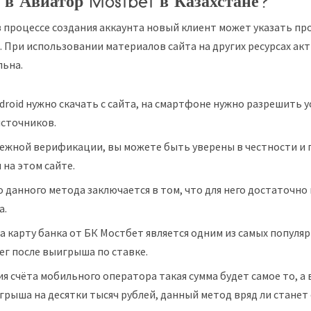
 в Авиатор Mostbet в Казахстане?
 процессе создания аккаунта новый клиент может указать пр
. При использовании материалов сайта на других ресурсах акт
льна.
droid нужно скачать с сайта, на смартфоне нужно разрешить у
источников.
дежной верификации, вы можете быть уверены в честности и
 на этом сайте.
данного метода заключается в том, что для него достаточн
а.
а карту банка от БК Мостбет является одним из самых популя
ег после выигрыша по ставке.
я счёта мобильного оператора такая сумма будет самое то, а 
рыша на десятки тысяч рублей, данный метод вряд ли станет