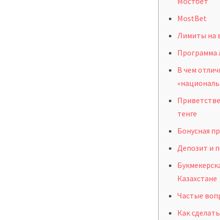
Мостбет
MostBet
Лимиты на 
Программа 
В чем отли
«националь
Приветстве
тенге
Бонусная п
Депозит и 
Букмекерск
Казахстане
Частые воп
Как сделать