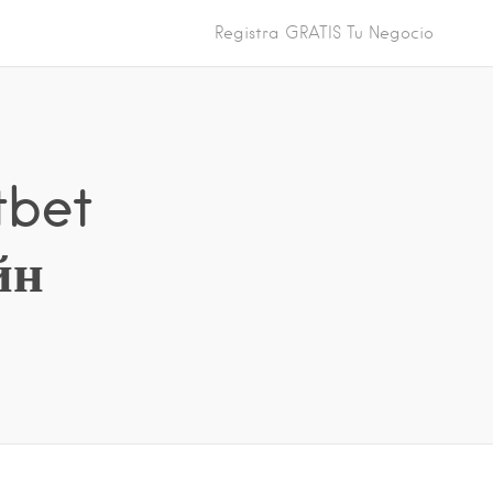
Registra GRATIS Tu Negocio
tbet
йн