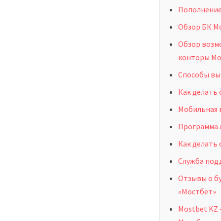
Пополнение 
Обзор БК M
Обзор возм
конторы Mo
Способы вы
Как делать 
Мобильная 
Программа 
Как делать 
Служба под
Отзывы о б
«Мостбет»
Mostbet KZ