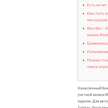
Есть ли чит
Как стать к
инструкция
Мостбет – б
казино Most
Букмекерск
Пополнение
Почему сто
плюсы игры
Начисленный бон
учетной записи M
паролю. Для авто
Twitter, Vkontakt