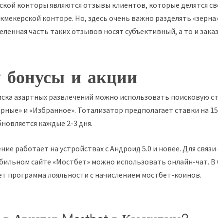
ской конторы являются отзывы клиентов, которые делятся с
укмекерской конторе. Но, здесь очень важно разделять «зерна»
еленная часть таких отзывов носят субъективный, а то и зака
 бонусы и акции
иска азартных развлечений можно использовать поисковую ст
рные» и «Избранное». Тотализатор предполагает ставки на 1
бновляется каждые 2-3 дня.
ие работает на устройствах с Андроид 5.0 и новее. Для связи
бильном сайте «Мостбет» можно использовать онлайн-чат. В
ет программа лояльности с начислением мостбет-коинов.