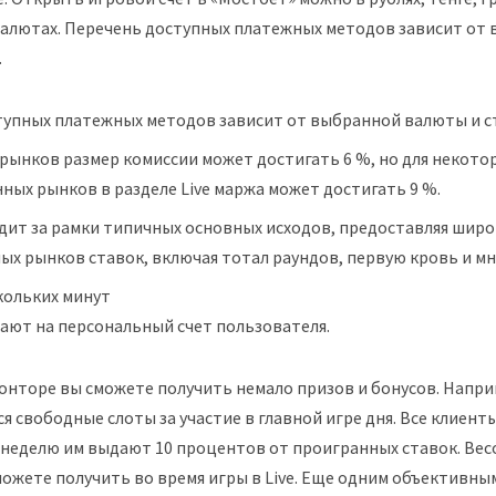
 валютах. Перечень доступных платежных методов зависит от
.
тупных платежных методов зависит от выбранной валюты и с
рынков размер комиссии может достигать 6 %, но для некото
ых рынков в разделе Live маржа может достигать 9 %.
ит за рамки типичных основных исходов, предоставляя широ
х рынков ставок, включая тотал раундов, первую кровь и мн
кольких минут
ают на персональный счет пользователя.
онторе вы сможете получить немало призов и бонусов. Напри
я свободные слоты за участие в главной игре дня. Все клиент
 неделю им выдают 10 процентов от проигранных ставок. Вес
ожете получить во время игры в Live. Еще одним объективны