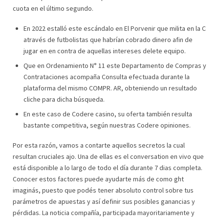
cuota en el último segundo.
En 2022 estalló este escándalo en El Porvenir que milita en la C
através de futbolistas que habrían cobrado dinero afin de
jugar en en contra de aquellas intereses delete equipo.
Que en Ordenamiento N° 11 este Departamento de Compras y
Contrataciones acompaña Consulta efectuada durante la
plataforma del mismo COMPR. AR, obteniendo un resultado
cliche para dicha búsqueda.
En este caso de Codere casino, su oferta también resulta
bastante competitiva, según nuestras Codere opiniones.
Por esta razón, vamos a contarte aquellos secretos la cual
resultan cruciales ajo. Una de ellas es el conversation en vivo que
está disponible a lo largo de todo el día durante 7 dias completa.
Conocer estos factores puede ayudarte más de como ght
imaginás, puesto que podés tener absoluto control sobre tus
parámetros de apuestas y así definir sus posibles ganancias y
pérdidas. La noticia compañía, participada mayoritariamente y