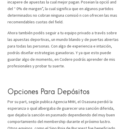
incapere de apuestas la cual mejor pagan. Poseian la opció and
del “ 0% de margen”, la cual significa que en algunos partidos
determinados no cobran ninguna comisió n con ofrecen las mas
recomendables cuotas del field.
Ahora también podés seguir a tu equipo privado a través sobre
las apuestas deportivas, un mundo blando y de puertas abiertas
para todas las personas. Con algo de experiencia e intuición,
podrás diseñar estrategias ganadoras. Y ya que esto puede
guardar algo de momento, en Codere podrás aprender de mis
profesionales y probar tu suerte.
Opciones Para Depósitos
Por su part, según publica Agencia MHH, el Osasuna perdió la
esperanza o qual albergaba de guarecer una sanción diferida,
que dejaba la sanción en pasmado dependiendo del muy buen
comportamiento del membership durante el próximo lustro.
Otros equipos, como el Sino Roja de Bucarest fue beneficiado