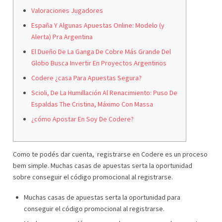
Valoraciones Jugadores
España Y Algunas Apuestas Online: Modelo (y
Alerta) Pra Argentina
El Dueño De La Ganga De Cobre Más Grande Del
Globo Busca Invertir En Proyectos Argentinos
Codere ¿casa Para Apuestas Segura?
Scioli, De La Humillación Al Renacimiento: Puso De
Espaldas The Cristina, Máximo Con Massa
¿cómo Apostar En Soy De Codere?
Como te podés dar cuenta, registrarse en Codere es un proceso
bem simple. Muchas casas de apuestas serta la oportunidad
sobre conseguir el código promocional al registrarse.
Muchas casas de apuestas serta la oportunidad para
conseguir el código promocional al registrarse.