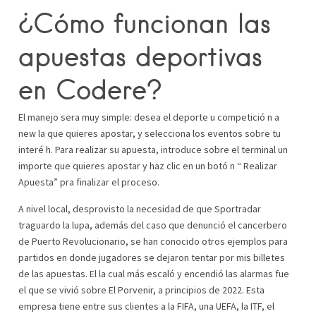
¿Cómo funcionan las
apuestas deportivas
en Codere?
El manejo sera muy simple: desea el deporte u competició n a
new la que quieres apostar, y selecciona los eventos sobre tu
interé h. Para realizar su apuesta, introduce sobre el terminal un
importe que quieres apostar y haz clic en un botó n “ Realizar
Apuesta” pra finalizar el proceso.
A nivel local, desprovisto la necesidad de que Sportradar
traguardo la lupa, además del caso que denunció el cancerbero
de Puerto Revolucionario, se han conocido otros ejemplos para
partidos en donde jugadores se dejaron tentar por mis billetes
de las apuestas. El la cual más escaló y encendió las alarmas fue
el que se vivió sobre El Porvenir, a principios de 2022. Esta
empresa tiene entre sus clientes a la FIFA, una UEFA, la ITF, el