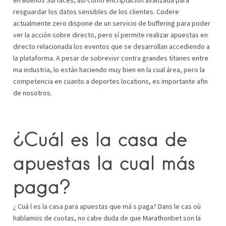
resguardar los datos sensibles de los clientes. Codere
actualmente zero dispone de un servicio de buffering para poder
ver la acción sobre directo, pero sí permite realizar apuestas en
directo relacionada los eventos que se desarrollan accediendo a
la plataforma. A pesar de sobrevivr contra grandes titanes entre
ma industria, lo están haciendo muy bien en la cual área, pero la
competencia en cuanto a deportes locations, es importante afin
de nosotros.
¿Cuál es la casa de
apuestas la cual más
paga?
¿ Cuá l es la casa para apuestas que má s paga? Dans le cas où
hablamos de cuotas, no cabe duda de que Marathonbet son la