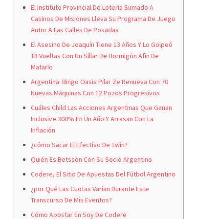
El Instituto Provincial De Lotería Sumado A
Casinos De Misiones Lleva Su Programa De Juego
Autor A Las Calles De Posadas
El Asesino De Joaquín Tiene 13 Años Y Lo Golpeó
18 Vueltas Con Un Sillar De Hormigón Afin De
Matarlo
Argentina: Bingo Oasis Pilar Ze Renueva Con 70
Nuevas Máquinas Con 12 Pozos Progresivos
Cuáles Child Las Acciones Argentinas Que Ganan
Inclusive 300% En Un Año Y Arrasan Con La
Inflación
¿cómo Sacar El Efectivo De 1win?
Quién Es Betsson Con Su Socio Argentino
Codere, El Sitio De Apuestas Del Fútbol Argentino
¿por Qué Las Cuotas Varían Durante Este
Transcurso De Mis Eventos?
Cómo Apostar En Soy De Codere