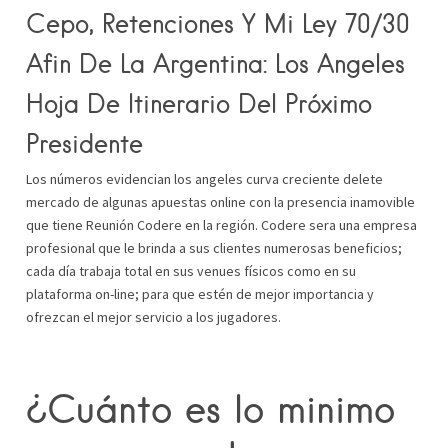
Cepo, Retenciones Y Mi Ley 70/30
Afin De La Argentina: Los Angeles
Hoja De Itinerario Del Próximo
Presidente
Los números evidencian los angeles curva creciente delete
mercado de algunas apuestas online con la presencia inamovible
que tiene Reunión Codere en la región. Codere sera una empresa
profesional que le brinda a sus clientes numerosas beneficios;
cada día trabaja total en sus venues físicos como en su
plataforma on-line; para que estén de mejor importancia y
ofrezcan el mejor servicio a los jugadores.
¿Cuánto es lo minimo