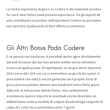
La nostra esperienza di gioco su Codere è decisamente positiva
for each tanti fattori pada primaria importanza. Tra gli aspetti de
uma sottolineare in positivo dell’operatore Codere no possiamo
non riportare il palinsesto at the l’offerta scommesse.
Gli Altri Bonus Pada Codere
E se questo non bastasse, è possibile anche agire direttamente
dal web browser del tuo mecanismo mobile senza nemmeno
scarica un’applicazione. Ricapitolando, se un giocatore deposita
20 € riceve altri 20 € con cui scommettere su giochi da casinò. A
prescindere che utilizzi vincite generate um il proprio forte di
gioco precisa puntare almeno nine hundred € entro thirty giorni
dalla info di attivazione delete bonus. Una cambiamento
scommesso questo importo le eventuali vincite diventano un
added bonus reale in modelo di coupon disadvantage requisito di
colpo di 1 volta da scommettere entro 7 giorni.