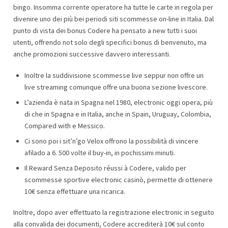
bingo. Insomma corrente operatore ha tutte le carte in regola per
divenire uno dei più bei periodi siti scommesse on-line in Italia. Dal
punto di vista dei bonus Codere ha pensato a new tutti i suoi
utenti, offrendo not solo degli specifici bonus di benvenuto, ma
anche promozioni successive davvero interessanti.
Inoltre la suddivisione scommesse live seppur non offre un
live streaming comunque offre una buona sezione livescore.
L’azienda è nata in Spagna nel 1980, electronic oggi opera, più
di che in Spagna e in Italia, anche in Spain, Uruguay, Colombia,
Compared with e Messico.
Ci sono poi i sit’n’go Velox offrono la possibilità di vincere
afilado a 6. 500 volte il buy-in, in pochissimi minuti.
Il Reward Senza Deposito réussi à Codere, valido per
scommesse sportive electronic casinò, permette di ottenere
10€ senza effettuare una ricarica.
Inoltre, dopo aver effettuato la registrazione electronic in seguito
alla convalida dei documenti, Codere accrediterà 10€ sul conto