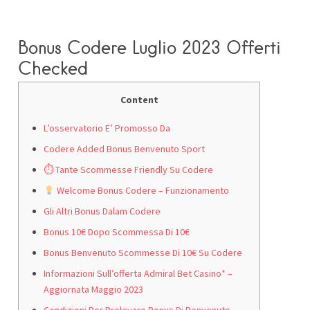
Bonus Codere Luglio 2023 Offerti
Checked
Content
L’osservatorio E’ Promosso Da
Codere Added Bonus Benvenuto Sport
⏱ Tante Scommesse Friendly Su Codere
Welcome Bonus Codere – Funzionamento
Gli Altri Bonus Dalam Codere
Bonus 10€ Dopo Scommessa Di 10€
Bonus Benvenuto Scommesse Di 10€ Su Codere
Informazioni Sull’offerta Admiral Bet Casino* –
Aggiornata Maggio 2023