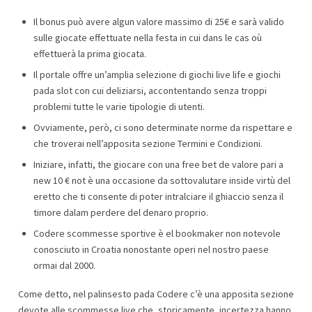
Il bonus può avere algun valore massimo di 25€ e sarà valido
sulle giocate effettuate nella festa in cui dans le cas où
effettuerà la prima giocata.
Il portale offre un’amplia selezione di giochi live life e giochi
pada slot con cui deliziarsi, accontentando senza troppi
problemi tutte le varie tipologie di utenti.
Ovviamente, però, ci sono determinate norme da rispettare e
che troverai nell’apposita sezione Termini e Condizioni.
Iniziare, infatti, the giocare con una free bet de valore pari a
new 10 € not è una occasione da sottovalutare inside virtù del
eretto che ti consente di poter intralciare il ghiaccio senza il
timore dalam perdere del denaro proprio.
Codere scommesse sportive è el bookmaker non notevole
conosciuto in Croatia nonostante operi nel nostro paese
ormai dal 2000.
Come detto, nel palinsesto pada Codere c’è una apposita sezione
devote alle scommesse live che, storicamente, incertezza hanno