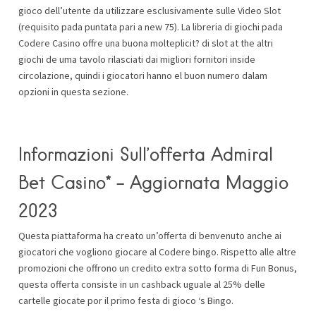
gioco dell’utente da utilizzare esclusivamente sulle Video Slot
(requisito pada puntata pari a new 75). La libreria di giochi pada
Codere Casino offre una buona molteplicit? di slot at the altri
giochi de uma tavolo rilasciati dai migliori fornitori inside
circolazione, quindi i giocatori hanno el buon numero dalam
opzioni in questa sezione.
Informazioni Sull’offerta Admiral
Bet Casino* – Aggiornata Maggio
2023
Questa piattaforma ha creato un’offerta di benvenuto anche ai
giocatori che vogliono giocare al Codere bingo. Rispetto alle altre
promozioni che offrono un credito extra sotto forma di Fun Bonus,
questa offerta consiste in un cashback uguale al 25% delle
cartelle giocate por il primo festa di gioco ‘s Bingo.