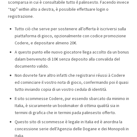
scomparsa in cui è consultabile tutto il palinsesto. Facendo invece
“tap” within alto a destra, è possibile effettuare login o
registrazione.
Tutto ciò che serve per sostenere all’offerta è iscriversi sulla
piattaforma di gioco, opzionalmente con codice promozione
Codere, e depositare almeno 20€.
A questo punto elle nuovo giocatore llega accolto da un bonus
dalam benvenuto di 10€ senza deposito alla convalida del
documento valido.
Non dovrete fare altro infatti che registrarvi réussi à Codere
ed cominciare il vostro nota di gioco, confermando poi il quasi
tutto inviando copia di un vostro cedula di identità.
Il sito scommesse Codere, pur essendo sbarcato da minimo in
Italia, è sicuramente un bookmaker di ottima qualità sia in
termini di grafica che in termini pada palinsesto offerto.
Questo sito di scommesse è legale in Italia ed è anordna la
concessione serie dell’Agenzia delle Dogane e dei Monopoli in
Italia.