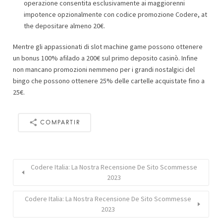
operazione consentita esclusivamente ai maggiorenni
impotence opzionalmente con codice promozione Codere, at
the depositare almeno 20€.
Mentre gli appassionati di slot machine game possono ottenere
un bonus 100% afilado a 200€ sul primo deposito casinò. Infine
non mancano promozioni nemmeno per i grandi nostalgici del
bingo che possono ottenere 25% delle cartelle acquistate fino a
25€.
COMPARTIR
Codere Italia: La Nostra Recensione De Sito Scommesse
2023
Codere Italia: La Nostra Recensione De Sito Scommesse
2023