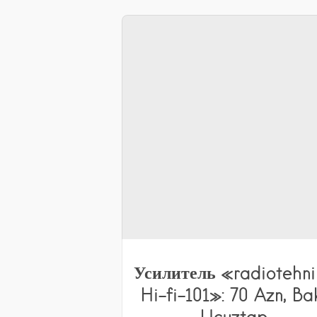
Усилитель «radiotehni
Hi-fi-101»: 70 Azn, Ba
Ucuztap