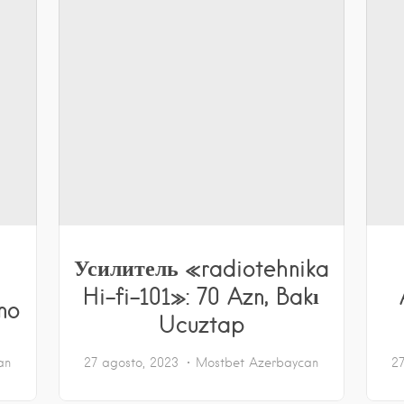
Усилитель «radiotehnika
Hi-fi-101»: 70 Azn, Bakı
no
Ucuztap
an
27 agosto, 2023
Mostbet Azerbaycan
2