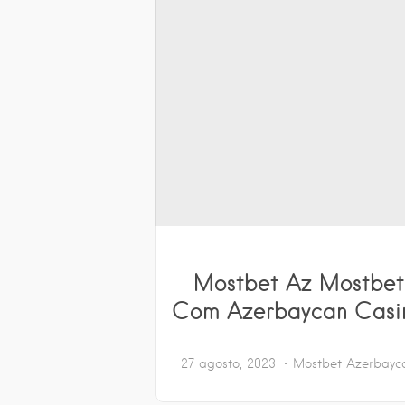
Mostbet Az Mostbet
Com Azerbaycan Casi
27 agosto, 2023
Mostbet Azerbayc