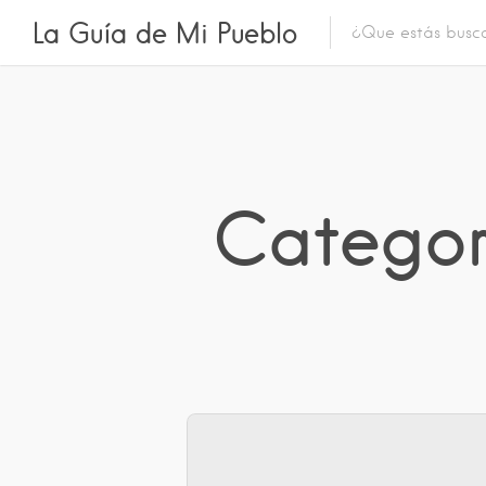
La Guía de Mi Pueblo
Categor