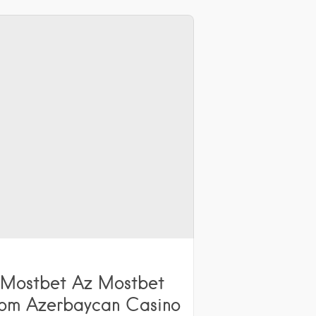
Mostbet Az Mostbet
om Azerbaycan Casino