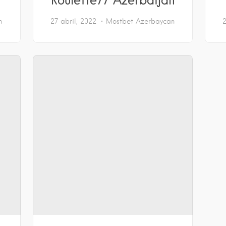
n
27 abril, 2022
Mostbet Azerbaycan
2