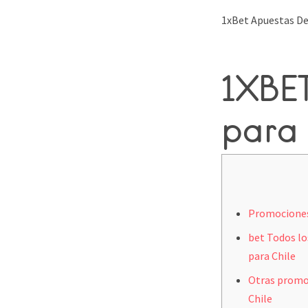
1xBet Apuestas De
1XBE
para 
Promociones
bet Todos lo
para Chile
Otras promoc
Chile