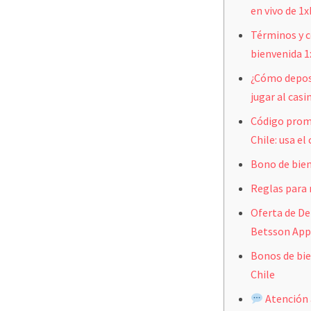
en vivo de 1
Términos y c
bienvenida 1
¿Cómo deposi
jugar al casi
Código prom
Chile: usa e
Bono de bien
Reglas para 
Oferta de De
Betsson App
Bonos de bie
Chile
Atención a