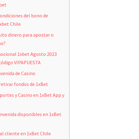
xbet
ondiciones del bono de
xbet Chile
to dinero para apostar o
no?
ocional 1xbet Agosto 2023
l código VIPAPUESTA
venida de Casino
retirar fondos de 1xBet
portes y Casino en 1xBet App y
nvenida disponibles en 1xBet
l cliente en 1xBet Chile