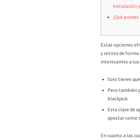
instalación 
¿Qué puedes
Estas opciones ofr
y retiros de forma
interesantes a sus
Solo tienes que
Pero también p
blackjack.
Esta clase de a
apostar como si
En cuanto a las cu