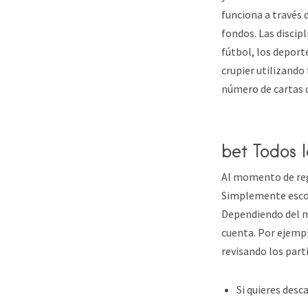
funciona a través
fondos. Las discip
fútbol, los deport
crupier utilizando
número de cartas d
bet Todos 
Al momento de reg
Simplemente escog
Dependiendo del mé
cuenta. Por ejempl
revisando los part
Si quieres desc