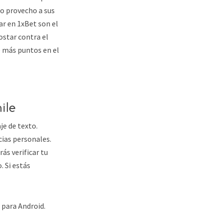
o provecho a sus
ar en 1xBet son el
ostar contra el
ne más puntos en el
ile
e de texto.
ias personales.
ás verificar tu
. Si estás
 para Android.