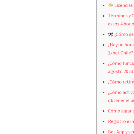
Licencias
Términos y 
estos 4 bono
¿Cómo de
¿Hay un bono
1xbet Chile?
¿Cómo funcio
agosto 2023
¿Cómo retira
¿Cómo activ
obtener el b
Cómo jugar e
Registro e in
Bet App y ve