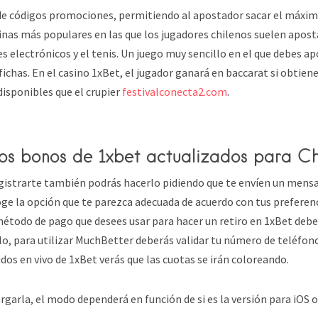
 de códigos promociones, permitiendo al apostador sacar el máxim
linas más populares en las que los jugadores chilenos suelen apost
es electrónicos y el tenis. Un juego muy sencillo en el que debes ap
 fichas. En el casino 1xBet, el jugador ganará en baccarat si obtie
isponibles que el crupier
festivalconecta2.com
.
los bonos de 1xbet actualizados para Ch
istrarte también podrás hacerlo pidiendo que te envíen un mensaj
e la opción que te parezca adecuada de acuerdo con tus preferenc
todo de pago que desees usar para hacer un retiro en 1xBet deber
o, para utilizar MuchBetter deberás validar tu número de teléfono
idos en vivo de 1xBet verás que las cuotas se irán coloreando.
argarla, el modo dependerá en función de si es la versión para iOS o